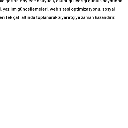
hale getirir. Böylece okuyucu, okuduğu içeriği günlük hayatında
ri, yazılım güncellemeleri, web sitesi optimizasyonu, sosyal
eri tek çatı altında toplanarak ziyaretçiye zaman kazandırır.
kesin anlayacağı bir seviyeye indirmek ve Türkiye’de kaliteli
ktır. Bu nedenle içerikler gereksiz teknik jargondan
hazırlanır.
e Getiren Yapı
u değil.
NevzatHan.com
, okuyucusuna güvenilir, güncel ve
lar. Bir web sitesini hızlandırmak mı istiyorsun? WordPress’te
medyada daha çok kişiye ulaşmak mı istiyorsun? Bu soruların
ehberler bulabilirsin.
r ve paragraf düzeniyle arama motorları için de optimize
nmaz hem de Google içeriği kolayca anlar. Bu da sitenin arama
mcı olur.