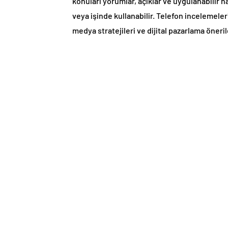
konuları yorumlar, açıklar ve uygulanabilir 
veya işinde kullanabilir. Telefon incelemele
medya stratejileri ve dijital pazarlama öneril
Platformun temel hedefi; dijital dünyayı her
Türkçe dijital içerik üretimine katkı sağlama
arındırılmış, sade ve kullanıcı dostu biçimde 
Dijital Bilgiyi Erişilebilir Hal
İnternette çok fazla bilgi var ama hepsi doğr
kaynak gösterilebilir içerikler sunmayı amaç
performans artırmak mı istiyorsun? Sosyal 
her biri için sitede detaylı ve uygulanabilir r
Üstelik içerikler; başlık yapısı, alt başlıkla
edilmiştir. Yani hem kullanıcı okurken zorla
sonuçlarında daha iyi konumlanmasına yardı