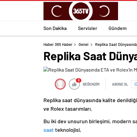
Son Dakika
Servisler
Gündem
Haber 365 Haber
Genel
Replika Saat Dünyasınd
Replika Saat Dün
0
BEĞENDİM
ABONE OL
Replika saat dünyasında kalite denildiğ
ve Rolex tasarımları.
Bu iki dev unsurun birleşimi, modern saa
saat
teknolojisi,