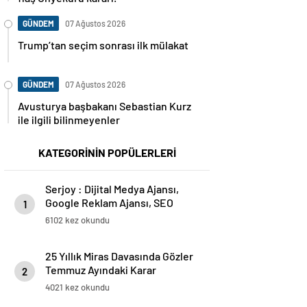
GÜNDEM
07 Ağustos 2026
Trump’tan seçim sonrası ilk mülakat
GÜNDEM
07 Ağustos 2026
Avusturya başbakanı Sebastian Kurz
ile ilgili bilinmeyenler
KATEGORİNİN POPÜLERLERİ
Serjoy : Dijital Medya Ajansı,
Google Reklam Ajansı, SEO
1
Ajansı ve Web Tasarım Ajansı
6102 kez okundu
25 Yıllık Miras Davasında Gözler
Temmuz Ayındaki Karar
2
Duruşmasına Çevrildi
4021 kez okundu