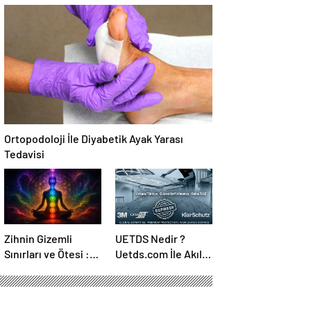
Temmuz Ayındaki
Canlı Açıköğretim
Karar Duruşmasına
Forumu Burada
Çevrildi
Ortopodoloji İle Diyabetik Ayak Yarası
Tedavisi
Zihnin Gizemli
UETDS Nedir ?
Sınırları ve Ötesi :
Uetds.com İle Akıllı
Nasılnedir.com
Dijital Taşımacılık
Yazılımı