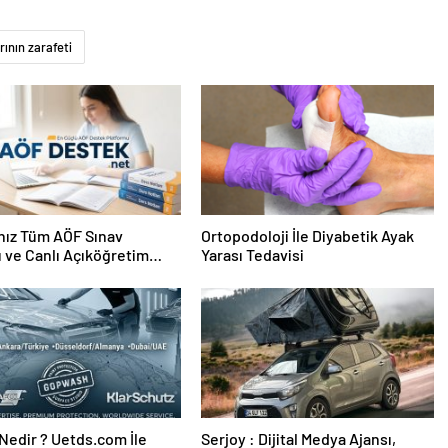
ının zarafeti
nız Tüm AÖF Sınav
Ortopodoloji İle Diyabetik Ayak
ı ve Canlı Açıköğretim
Yarası Tedavisi
 Burada
edir ? Uetds.com İle
Serjoy : Dijital Medya Ajansı,