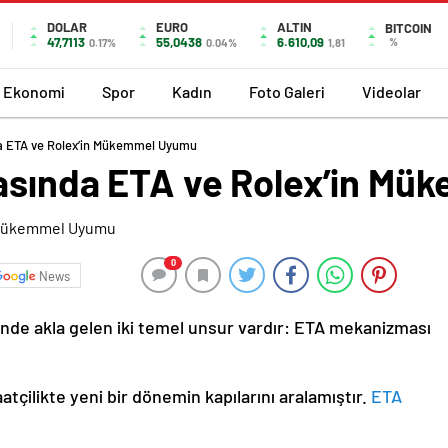
DOLAR
EURO
ALTIN
BITCOIN
47,7113
55,0438
6.610,09
%
0.17%
0.04%
1,81
Ekonomi
Spor
Kadın
Foto Galeri
Videolar
a ETA ve Rolex’in Mükemmel Uyumu
yasında ETA ve Rolex’in M
0
News
inde akla gelen iki temel unsur vardır: ETA mekanizması
tçilikte yeni bir dönemin kapılarını aralamıştır.
ETA