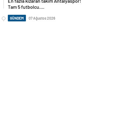
En fazla kızaran takım Antalyaspor!
Tam 5 futbolcu….
GÜNDEM
07 Ağustos 2026
Norweç silahlı kuvvetleri kadınlardan
oluşan özel kuvvetler eğitimlerini
başlattı.
SPOR
07 Ağustos 2026
Cristiano Ronaldo’nun akıllara zarar
tüm kariyerinin istatistiğini çıkardık !
SPOR
07 Ağustos 2026
Galatasaray’a kötü haber! Monaco’dan
flaş Onyekuru kararı.
GÜNDEM
07 Ağustos 2026
Trump’tan seçim sonrası ilk mülakat
GÜNDEM
07 Ağustos 2026
Avusturya başbakanı Sebastian Kurz