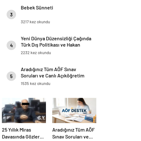
Bebek Sünneti
3
3217 kez okundu
Yeni Dünya Düzensizliği Çağında
Türk Dış Politikası ve Hakan
4
Fidan Faktörü
2232 kez okundu
Aradığınız Tüm AÖF Sınav
Soruları ve Canlı Açıköğretim
5
Forumu Burada
1535 kez okundu
25 Yıllık Miras
Aradığınız Tüm AÖF
Davasında Gözler
Sınav Soruları ve