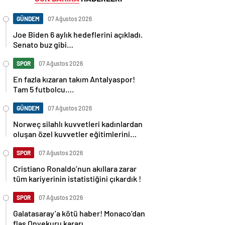
GÜNDEM
07 Ağustos 2026
Joe Biden 6 aylık hedeflerini açıkladı.
Senato buz gibi…
SPOR
07 Ağustos 2026
En fazla kızaran takım Antalyaspor!
Tam 5 futbolcu….
GÜNDEM
07 Ağustos 2026
Norweç silahlı kuvvetleri kadınlardan
oluşan özel kuvvetler eğitimlerini
başlattı.
SPOR
07 Ağustos 2026
Cristiano Ronaldo’nun akıllara zarar
tüm kariyerinin istatistiğini çıkardık !
SPOR
07 Ağustos 2026
Galatasaray’a kötü haber! Monaco’dan
flaş Onyekuru kararı.