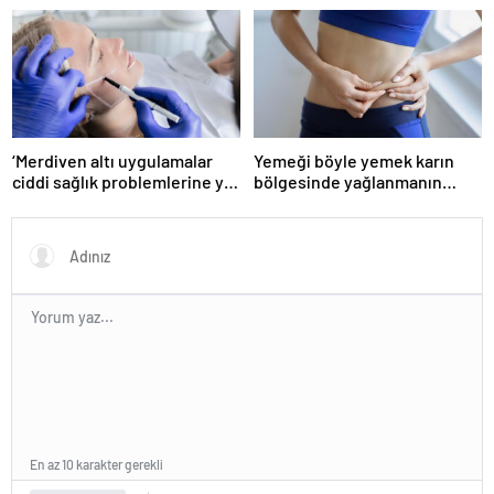
zayıflama sırrı! MUCİZEVİ
ETKİ!
‘Merdiven altı uygulamalar
Yemeği böyle yemek karın
ciddi sağlık problemlerine yol
bölgesinde yağlanmanın
açabiliyor’
önüne geçiyor!
En az 10 karakter gerekli