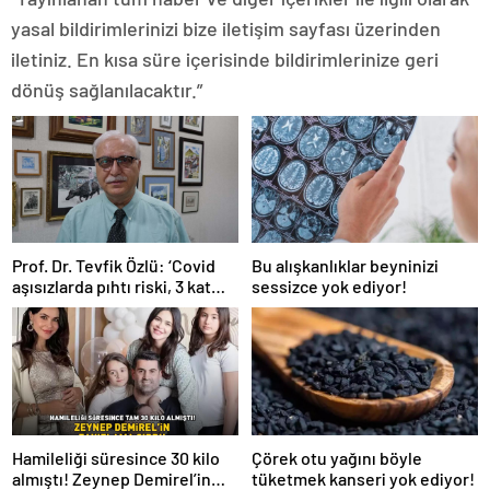
yasal bildirimlerinizi bize iletişim sayfası üzerinden
iletiniz. En kısa süre içerisinde bildirimlerinize geri
dönüş sağlanılacaktır.”
Prof. Dr. Tevfik Özlü: ‘Covid
Bu alışkanlıklar beyninizi
aşısızlarda pıhtı riski, 3 kat
sessizce yok ediyor!
daha fazla’
Hamileliği süresince 30 kilo
Çörek otu yağını böyle
almıştı! Zeynep Demirel’in
tüketmek kanseri yok ediyor!