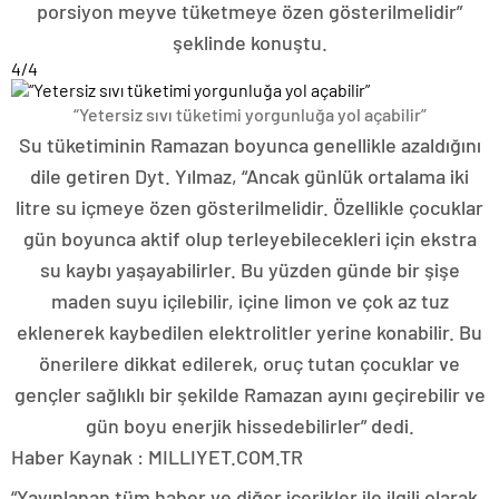
porsiyon meyve tüketmeye özen gösterilmelidir”
şeklinde konuştu.
4
/4
“Yetersiz sıvı tüketimi yorgunluğa yol açabilir”
Su tüketiminin Ramazan boyunca genellikle azaldığını
dile getiren Dyt. Yılmaz, “Ancak günlük ortalama iki
litre su içmeye özen gösterilmelidir. Özellikle çocuklar
gün boyunca aktif olup terleyebilecekleri için ekstra
su kaybı yaşayabilirler. Bu yüzden günde bir şişe
maden suyu içilebilir, içine limon ve çok az tuz
eklenerek kaybedilen elektrolitler yerine konabilir. Bu
önerilere dikkat edilerek, oruç tutan çocuklar ve
gençler sağlıklı bir şekilde Ramazan ayını geçirebilir ve
gün boyu enerjik hissedebilirler” dedi.
Haber Kaynak : MILLIYET.COM.TR
“Yayınlanan tüm haber ve diğer içerikler ile ilgili olarak