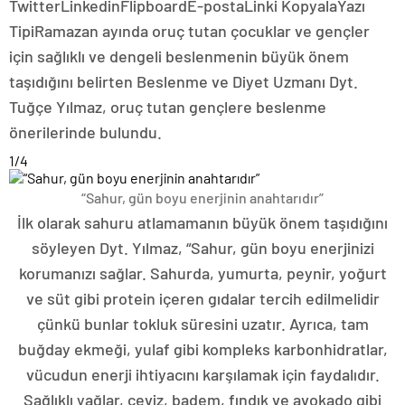
Twitter
Linkedin
Flipboard
E-posta
Linki Kopyala
Yazı
Tipi
Ramazan ayında oruç tutan çocuklar ve gençler
için sağlıklı ve dengeli beslenmenin büyük önem
taşıdığını belirten Beslenme ve Diyet Uzmanı Dyt.
Tuğçe Yılmaz, oruç tutan gençlere beslenme
önerilerinde bulundu.
1
/4
“Sahur, gün boyu enerjinin anahtarıdır”
İlk olarak sahuru atlamamanın büyük önem taşıdığını
söyleyen Dyt. Yılmaz, “Sahur, gün boyu enerjinizi
korumanızı sağlar. Sahurda, yumurta, peynir, yoğurt
ve süt gibi protein içeren gıdalar tercih edilmelidir
çünkü bunlar tokluk süresini uzatır. Ayrıca, tam
buğday ekmeği, yulaf gibi kompleks karbonhidratlar,
vücudun enerji ihtiyacını karşılamak için faydalıdır.
Sağlıklı yağlar, ceviz, badem, fındık ve avokado gibi