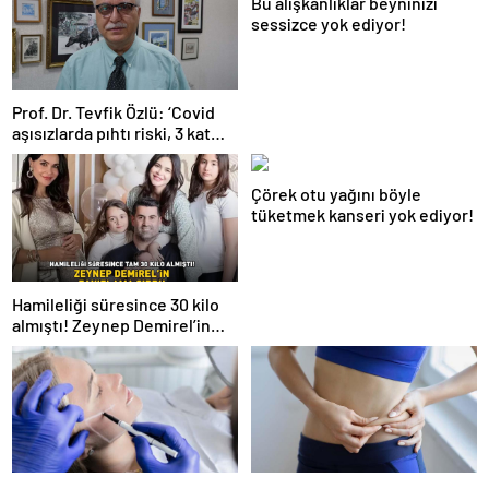
Bu alışkanlıklar beyninizi
sessizce yok ediyor!
Prof. Dr. Tevfik Özlü: ‘Covid
aşısızlarda pıhtı riski, 3 kat
daha fazla’
Çörek otu yağını böyle
tüketmek kanseri yok ediyor!
Hamileliği süresince 30 kilo
almıştı! Zeynep Demirel’in
zayıflama sırrı! MUCİZEVİ
ETKİ!