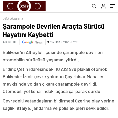
383 okunma
Şarampole Devrilen Araçta Sürücü
Hayatını Kaybetti
24 Ocak 2025 02:51
ABONE OL
News
Balıkesir’in Altıeylül ilçesinde şarampole devrilen
otomobilin sürücüsü yaşamını yitirdi.
Erdinç Çetin idaresindeki 10 AIS 979 plakalı otomobil,
Balıkesir- İzmir çevre yolunun Çayırhisar Mahallesi
mevkisinde yoldan çıkarak şarampole devrildi.
Otomobil, yol kenarındaki ağaca çarparak durdu.
Çevredeki vatandaşların bildirmesi üzerine olay yerine
sağlık, itfaiye, jandarma ve polis ekipleri sevk edildi.