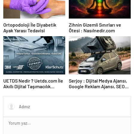
Ortopodoloji İle Diyabetik
Zihnin Gizemli Sınırları ve
Ayak Yarası Tedavisi
Ötesi : Nasılnedir.com
UETDS Nedir ? Uetds.com İle
Serjoy : Dijital Medya Ajansı,
Akıllı Dijital Taşımacılık
Google Reklam Ajansı, SEO
Yazılımı
Ajansı ve Web Tasarım Ajansı