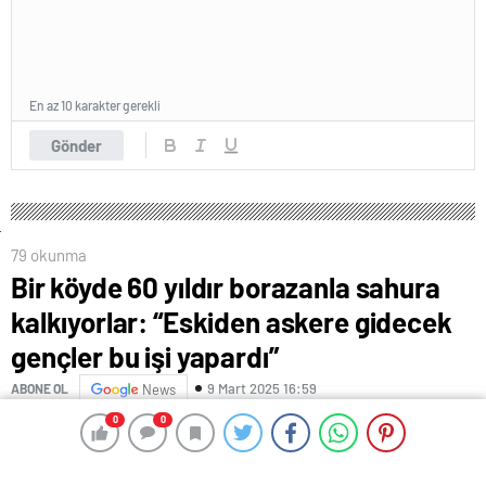
En az 10 karakter gerekli
Gönder
79 okunma
Bir köyde 60 yıldır borazanla sahura
kalkıyorlar: “Eskiden askere gidecek
gençler bu işi yapardı”
9 Mart 2025 16:59
ABONE OL
News
0
0
0
0
Bir köyde 60 yıldır borazanla sahura kalkıyorlar:
“Eskiden askere gidecek gençler bu işi yapardı”Van’ın