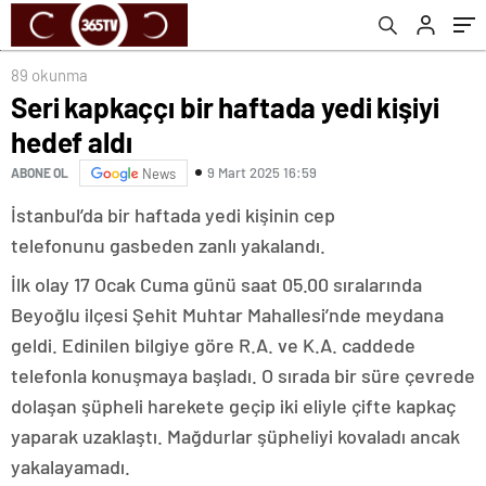
bu işi yapardı”
89 okunma
Seri kapkaççı bir haftada yedi kişiyi
hedef aldı
9 Mart 2025 16:59
ABONE OL
News
İstanbul’da bir haftada yedi kişinin cep
telefonunu gasbeden zanlı yakalandı.
İlk olay 17 Ocak Cuma günü saat 05.00 sıralarında
Beyoğlu ilçesi Şehit Muhtar Mahallesi’nde meydana
geldi. Edinilen bilgiye göre R.A. ve K.A. caddede
telefonla konuşmaya başladı. O sırada bir süre çevrede
dolaşan şüpheli harekete geçip iki eliyle çifte kapkaç
yaparak uzaklaştı. Mağdurlar şüpheliyi kovaladı ancak
yakalayamadı.