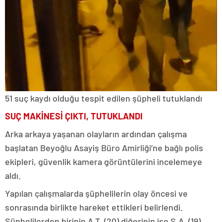
51 suç kaydı olduğu tespit edilen şüpheli tutuklandı
SUÇ MAKİNESİ ÇIKTI, TUTUKLANDI
Arka arkaya yaşanan olayların ardından çalışma
başlatan Beyoğlu Asayiş Büro Amirliği’ne bağlı polis
ekipleri, güvenlik kamera görüntülerini incelemeye
aldı.
Yapılan çalışmalarda şüphelilerin olay öncesi ve
sonrasında birlikte hareket ettikleri belirlendi.
Şüphelilerden birinin A.T. (20) diğerinin ise S.A. (19)