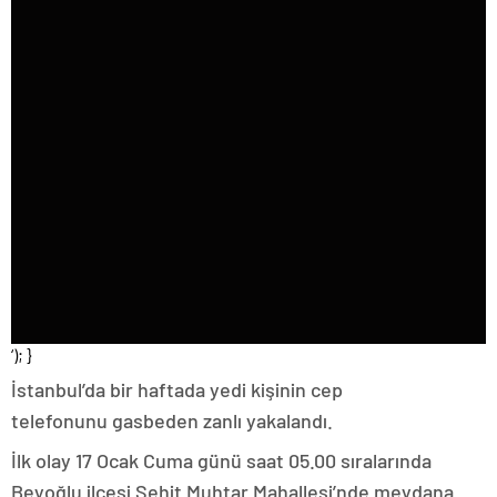
‘); }
İstanbul’da bir haftada yedi kişinin cep
telefonunu gasbeden zanlı yakalandı.
İlk olay 17 Ocak Cuma günü saat 05.00 sıralarında
Beyoğlu ilçesi Şehit Muhtar Mahallesi’nde meydana