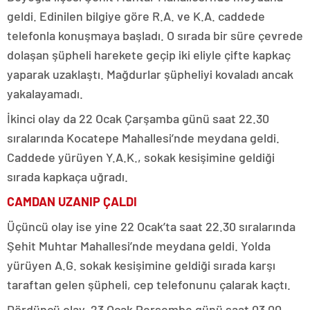
geldi. Edinilen bilgiye göre R.A. ve K.A. caddede
telefonla konuşmaya başladı. O sırada bir süre çevrede
dolaşan şüpheli harekete geçip iki eliyle çifte kapkaç
yaparak uzaklaştı. Mağdurlar şüpheliyi kovaladı ancak
yakalayamadı.
İkinci olay da 22 Ocak Çarşamba günü saat 22.30
sıralarında Kocatepe Mahallesi’nde meydana geldi.
Caddede yürüyen Y.A.K., sokak kesişimine geldiği
sırada kapkaça uğradı.
CAMDAN UZANIP ÇALDI
Üçüncü olay ise yine 22 Ocak’ta saat 22.30 sıralarında
Şehit Muhtar Mahallesi’nde meydana geldi. Yolda
yürüyen A.G. sokak kesişimine geldiği sırada karşı
taraftan gelen şüpheli, cep telefonunu çalarak kaçtı.
Dördüncü olay, 23 Ocak Perşembe günü saat 03.00