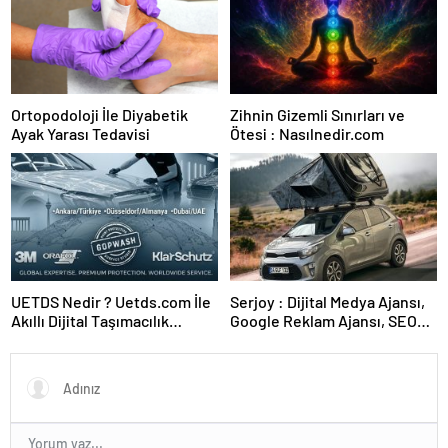
Ortopodoloji İle Diyabetik
Zihnin Gizemli Sınırları ve
Ayak Yarası Tedavisi
Ötesi : Nasılnedir.com
UETDS Nedir ? Uetds.com İle
Serjoy : Dijital Medya Ajansı,
Akıllı Dijital Taşımacılık
Google Reklam Ajansı, SEO
Yazılımı
Ajansı ve Web Tasarım Ajansı