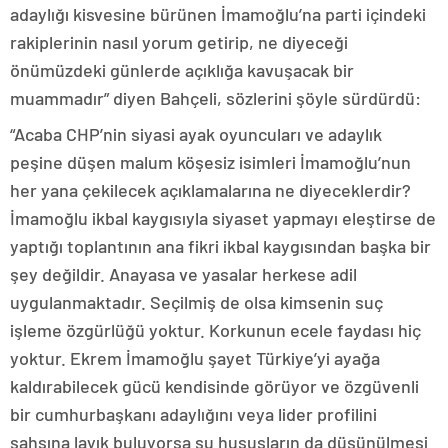
adaylığı kisvesine bürünen İmamoğlu’na parti içindeki
rakiplerinin nasıl yorum getirip, ne diyeceği
önümüzdeki günlerde açıklığa kavuşacak bir
muammadır” diyen Bahçeli, sözlerini şöyle sürdürdü:
“Acaba CHP’nin siyasi ayak oyuncuları ve adaylık
peşine düşen malum köşesiz isimleri İmamoğlu’nun
her yana çekilecek açıklamalarına ne diyeceklerdir?
İmamoğlu ikbal kaygısıyla siyaset yapmayı eleştirse de
yaptığı toplantının ana fikri ikbal kaygısından başka bir
şey değildir. Anayasa ve yasalar herkese adil
uygulanmaktadır. Seçilmiş de olsa kimsenin suç
işleme özgürlüğü yoktur. Korkunun ecele faydası hiç
yoktur. Ekrem İmamoğlu şayet Türkiye’yi ayağa
kaldırabilecek gücü kendisinde görüyor ve özgüvenli
bir cumhurbaşkanı adaylığını veya lider profilini
şahsına layık buluyorsa şu hususların da düşünülmesi