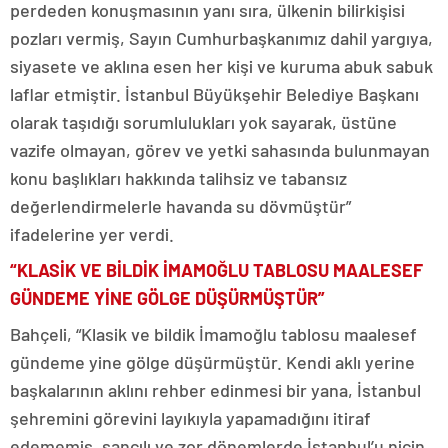
perdeden konuşmasının yanı sıra, ülkenin bilirkişisi
pozları vermiş, Sayın Cumhurbaşkanımız dahil yargıya,
siyasete ve aklına esen her kişi ve kuruma abuk sabuk
laflar etmiştir. İstanbul Büyükşehir Belediye Başkanı
olarak taşıdığı sorumlulukları yok sayarak, üstüne
vazife olmayan, görev ve yetki sahasında bulunmayan
konu başlıkları hakkında talihsiz ve tabansız
değerlendirmelerle havanda su dövmüştür”
ifadelerine yer verdi.
“KLASİK VE BİLDİK İMAMOĞLU TABLOSU MAALESEF
GÜNDEME YİNE GÖLGE DÜŞÜRMÜŞTÜR”
Bahçeli, “Klasik ve bildik İmamoğlu tablosu maalesef
gündeme yine gölge düşürmüştür. Kendi aklı yerine
başkalarının aklını rehber edinmesi bir yana, İstanbul
şehremini görevini layıkıyla yapamadığını itiraf
edememiş, sancılı ve zor dönemlerde İstanbul’u niçin