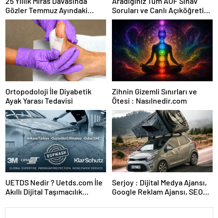
25 Yıllık Miras Davasında
Aradığınız Tüm AÖF Sınav
Gözler Temmuz Ayındaki
Soruları ve Canlı Açıköğretim
Karar Duruşmasına Çevrildi
Forumu Burada
Ortopodoloji İle Diyabetik
Zihnin Gizemli Sınırları ve
Ayak Yarası Tedavisi
Ötesi : Nasılnedir.com
UETDS Nedir ? Uetds.com İle
Serjoy : Dijital Medya Ajansı,
Akıllı Dijital Taşımacılık
Google Reklam Ajansı, SEO
Yazılımı
Ajansı ve Web Tasarım Ajansı