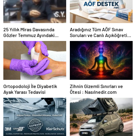
25 Yıllık Miras Davasında
Aradığınız Tüm AÖF Sınav
Gözler Temmuz Ayındaki
Soruları ve Canlı Açıköğretim
Karar Duruşmasına Çevrildi
Forumu Burada
Ortopodoloji İle Diyabetik
Zihnin Gizemli Sınırları ve
Ayak Yarası Tedavisi
Ötesi : Nasılnedir.com