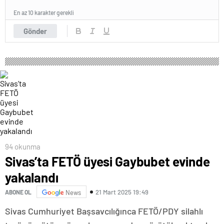
En az 10 karakter gerekli
Gönder
94 okunma
Sivas’ta FETÖ üyesi Gaybubet evinde
yakalandı
21 Mart 2025 19:49
ABONE OL
News
Sivas Cumhuriyet Başsavcılığınca FETÖ/PDY silahlı