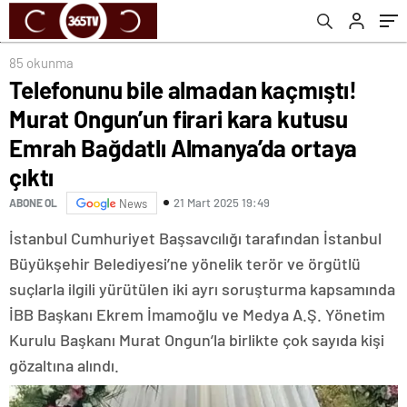
Almanya’da ortaya çıktı
85 okunma
Telefonunu bile almadan kaçmıştı!
Murat Ongun’un firari kara kutusu
Emrah Bağdatlı Almanya’da ortaya
çıktı
21 Mart 2025 19:49
ABONE OL
News
İstanbul Cumhuriyet Başsavcılığı tarafından İstanbul
Büyükşehir Belediyesi’ne yönelik terör ve örgütlü
suçlarla ilgili yürütülen iki ayrı soruşturma kapsamında
İBB Başkanı Ekrem İmamoğlu ve Medya A.Ş. Yönetim
Kurulu Başkanı Murat Ongun’la birlikte çok sayıda kişi
gözaltına alındı.