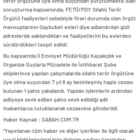
terör örgütüne üye olma suçundan yürütülmekte olan
soruşturma kapsamında, FETÖ/PDY Silahlı Terör
Örgütü faaliyetleri sebebiyle firari durumda olan örgüt
mensuplarının Gaybubet evleri diye adlandırılan gizli
adreslerde saklandıkları ve faaliyetlerini bu evlerden
sürdürdükleri tespit edildi.
Bu kapsamda İl Emniyet Müdürlüğü Kaçakçılık ve
Organize Suçlarla Mücadele ile İstihbarat Şube
ekiplerince yapılan çalışmalarda silahlı terör örgütüne
üye olma suçundan 7 yıl 6 ay kesinleşmiş hapis cezası
bulunan 1 şahıs yakalandı. Yapılan işlemlerin ardından
adliyeye sevk edilen şahıs sevk edildiği adli
makamlarca tutuklanarak cezaevine gönderildi.
Haber Kaynak : SABAH.COM.TR
“Yayınlanan tüm haber ve diğer içerikler ile ilgili olarak
yasal bildirimlerinizi bize iletişim sayfası üzerinden