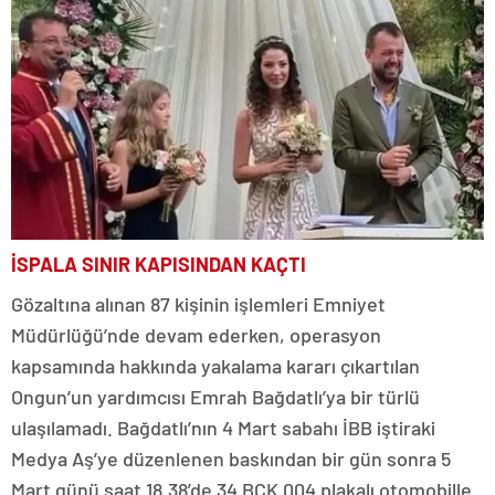
İSPALA SINIR KAPISINDAN KAÇTI
Gözaltına alınan 87 kişinin işlemleri Emniyet
Müdürlüğü’nde devam ederken, operasyon
kapsamında hakkında yakalama kararı çıkartılan
Ongun’un yardımcısı Emrah Bağdatlı’ya bir türlü
ulaşılamadı. Bağdatlı’nın 4 Mart sabahı İBB iştiraki
Medya Aş’ye düzenlenen baskından bir gün sonra 5
Mart günü saat 18.38’de 34 BCK 004 plakalı otomobille