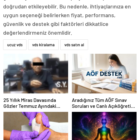
doğrudan etkileyebilir. Bu nedenle, ihtiyaçlarınıza en
uygun seçeneği belirlerken fiyat, performans,
güvenlik ve destek gibi faktörleri dikkatlice
değerlendirmeniz önemlidir.
ucuz vds
vds kiralama
vds satın al
25 Yıllık Miras Davasında
Aradığınız Tüm AÖF Sınav
Gözler Temmuz Ayındaki
Soruları ve Canlı Açıköğretim
Karar Duruşmasına Çevrildi
Forumu Burada