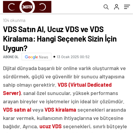
104 okunma
VDS Satın Al, Ucuz VDS ve VDS
Kiralama: Hangi Seçenek Sizin İçin
Uygun?
13 Ocak 2025 00:52
ABONE OL
News
Dijital dünyada başarılı bir online varlık oluşturmak ve
sürdürmek, güçlü ve güvenilir bir sunucu altyapısına
sahip olmayı gerektirir.
VDS (Virtual Dedicated
Server)
, sanal özel sunucular, yüksek performans
arayan bireyler ve işletmeler için ideal bir çözümdür.
VDS satın al
veya
VDS kiralama
seçenekleri arasında
karar vermek, kullanıcının ihtiyaçlarına ve bütçesine
bağlıdır. Ayrıca,
ucuz VDS
seçenekleri, sınırlı bütçeyle