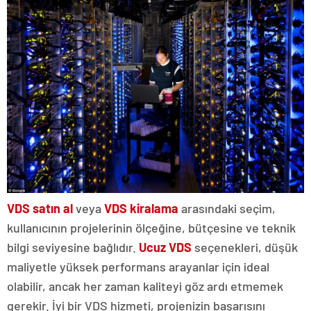
VDS satın al
veya
VDS kiralama
arasındaki seçim,
kullanıcının projelerinin ölçeğine, bütçesine ve teknik
bilgi seviyesine bağlıdır.
Ucuz VDS
seçenekleri, düşük
maliyetle yüksek performans arayanlar için ideal
olabilir, ancak her zaman kaliteyi göz ardı etmemek
gerekir. İyi bir VDS hizmeti, projenizin başarısını