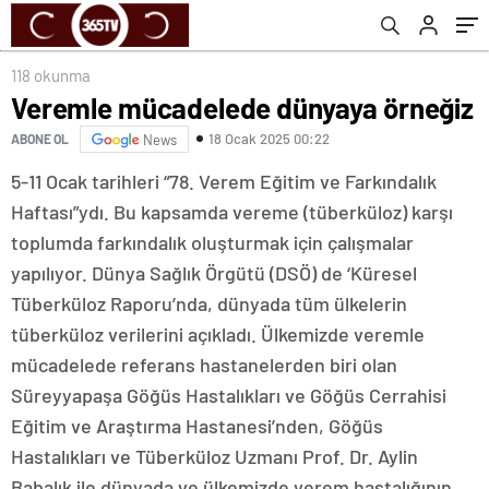
118 okunma
Veremle mücadelede dünyaya örneğiz
18 Ocak 2025 00:22
ABONE OL
News
5-11 Ocak tarihleri “78. Verem Eğitim ve Farkındalık
Haftası”ydı. Bu kapsamda vereme (tüberküloz) karşı
toplumda farkındalık oluşturmak için çalışmalar
yapılıyor. Dünya Sağlık Örgütü (DSÖ) de ‘Küresel
Tüberküloz Raporu’nda, dünyada tüm ülkelerin
tüberküloz verilerini açıkladı. Ülkemizde veremle
mücadelede referans hastanelerden biri olan
Süreyyapaşa Göğüs Hastalıkları ve Göğüs Cerrahisi
Eğitim ve Araştırma Hastanesi’nden, Göğüs
Hastalıkları ve Tüberküloz Uzmanı Prof. Dr. Aylin
Babalık ile dünyada ve ülkemizde verem hastalığının