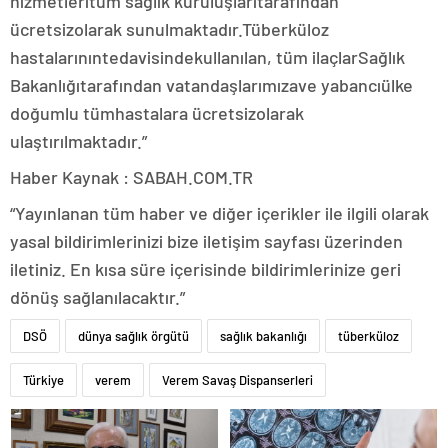
hizmetleri
tüm sağlık kuruluşları
tarafından
ücretsiz
olarak sunulmaktadır.
Tüberküloz
hastalarının
tedavisinde
kullanılan, tüm ilaçlar
Sağlık
Bakanlığı
tarafından vatandaşlarımıza
ve yabancı
ülke
doğumlu tüm
hastalara ücretsiz
olarak
ulaştırılmaktadır.”
Haber Kaynak : SABAH.COM.TR
“Yayınlanan tüm haber ve diğer içerikler ile ilgili olarak
yasal bildirimlerinizi bize iletişim sayfası üzerinden
iletiniz. En kısa süre içerisinde bildirimlerinize geri
dönüş sağlanılacaktır.”
DSÖ
dünya sağlık örgütü
sağlık bakanlığı
tüberküloz
Türkiye
verem
Verem Savaş Dispanserleri