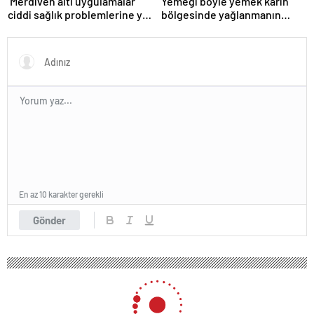
‘Merdiven altı uygulamalar
Yemeği böyle yemek karın
ciddi sağlık problemlerine yol
bölgesinde yağlanmanın
açabiliyor’
önüne geçiyor!
En az 10 karakter gerekli
Gönder