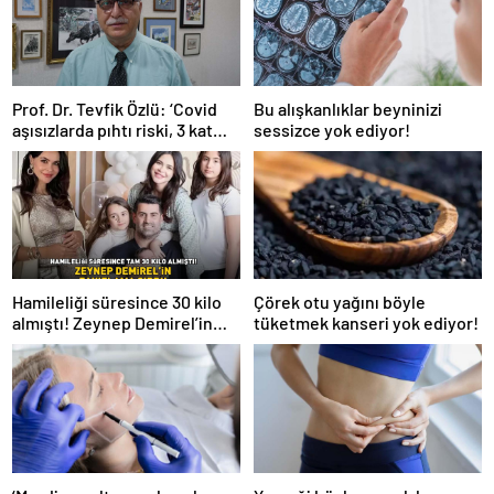
Prof. Dr. Tevfik Özlü: ‘Covid
Bu alışkanlıklar beyninizi
aşısızlarda pıhtı riski, 3 kat
sessizce yok ediyor!
daha fazla’
Hamileliği süresince 30 kilo
Çörek otu yağını böyle
almıştı! Zeynep Demirel’in
tüketmek kanseri yok ediyor!
zayıflama sırrı! MUCİZEVİ
ETKİ!