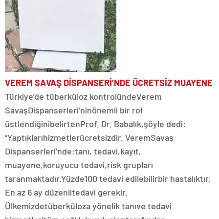
VEREM SAVAŞ DİSPANSERİ’NDE ÜCRETSİZ MUAYENE
Türkiye’de tüberküloz kontrolünde
Verem
Savaş
Dispanserleri’nin
önemli bir rol
üstlendiğini
belirten
Prof. Dr. Babalık,
şöyle dedi:
“Yaptıkları
hizmetler
ücretsizdir. Verem
Savaş
Dispanserleri’nde;
tanı, tedavi,
kayıt,
muayene,
koruyucu tedavi,
risk grupları
taranmaktadır.
Yüzde
100 tedavi edilebilir
bir hastalıktır.
En az 6 ay düzenli
tedavi gerekir.
Ülkemizde
tüberküloza yönelik tanı
ve tedavi