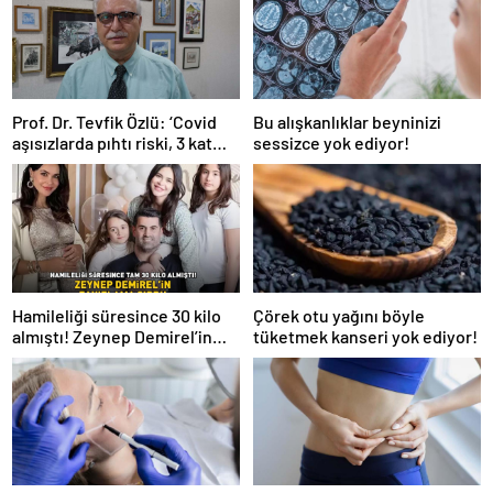
Prof. Dr. Tevfik Özlü: ‘Covid
Bu alışkanlıklar beyninizi
aşısızlarda pıhtı riski, 3 kat
sessizce yok ediyor!
daha fazla’
Hamileliği süresince 30 kilo
Çörek otu yağını böyle
almıştı! Zeynep Demirel’in
tüketmek kanseri yok ediyor!
zayıflama sırrı! MUCİZEVİ
ETKİ!