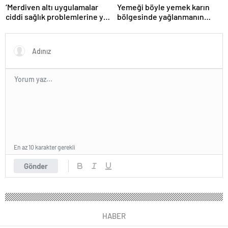
‘Merdiven altı uygulamalar
Yemeği böyle yemek karın
ciddi sağlık problemlerine yol
bölgesinde yağlanmanın
açabiliyor’
önüne geçiyor!
En az 10 karakter gerekli
Gönder
HABER