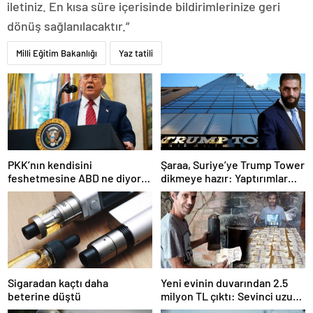
iletiniz. En kısa süre içerisinde bildirimlerinize geri
dönüş sağlanılacaktır.”
Milli Eğitim Bakanlığı
Yaz tatili
PKK’nın kendisini
Şaraa, Suriye’ye Trump Tower
feshetmesine ABD ne diyor?
dikmeye hazır: Yaptırımlar
İlk açıklama
bitsin yeter
Sigaradan kaçtı daha
Yeni evinin duvarından 2.5
beterine düştü
milyon TL çıktı: Sevinci uzun
sürmedi