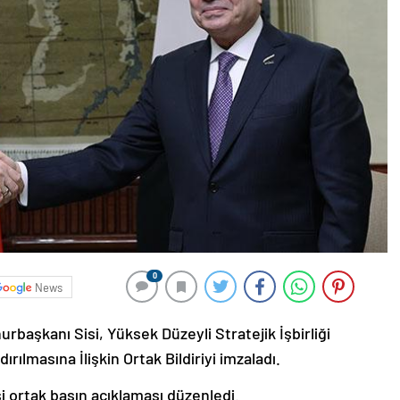
0
News
aşkanı Sisi, Yüksek Düzeyli Stratejik İşbirliği
rılmasına İlişkin Ortak Bildiriyi imzaladı.
i ortak basın açıklaması düzenledi.