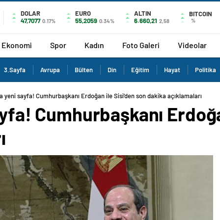
DOLAR
EURO
ALTIN
BITCOIN
47,7077
55,2059
6.660,21
%
0.17%
0.34%
2,58
Ekonomi
Spor
Kadın
Foto Galeri
Videolar
3.Sayfa
Avrupa
Bülten
Din
Eğitim
Hayat
Politika
nra yeni sayfa! Cumhurbaşkanı Erdoğan ile Sisi’den son dakika açıklamaları
sayfa! Cumhurbaşkanı Erdoğa
ı