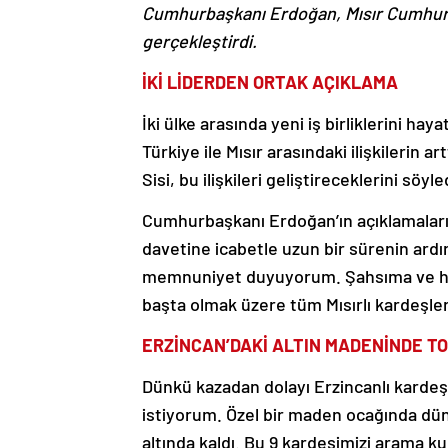
Cumhurbaşkanı Erdoğan, Mısır Cumhurba
gerçekleştirdi.
İKİ LİDERDEN ORTAK AÇIKLAMA
İki ülke arasında yeni iş birliklerini ha
Türkiye ile Mısır arasındaki ilişkilerin ar
Sisi, bu ilişkileri geliştireceklerini söyle
Cumhurbaşkanı Erdoğan’ın açıklamaları
davetine icabetle uzun bir sürenin ardı
memnuniyet duyuyorum. Şahsıma ve hey
başta olmak üzere tüm Mısırlı kardeşl
ERZİNCAN’DAKİ ALTIN MADENİNDE T
Dünkü kazadan dolayı Erzincanlı kardeş
istiyorum. Özel bir maden ocağında dü
altında kaldı. Bu 9 kardeşimizi arama k