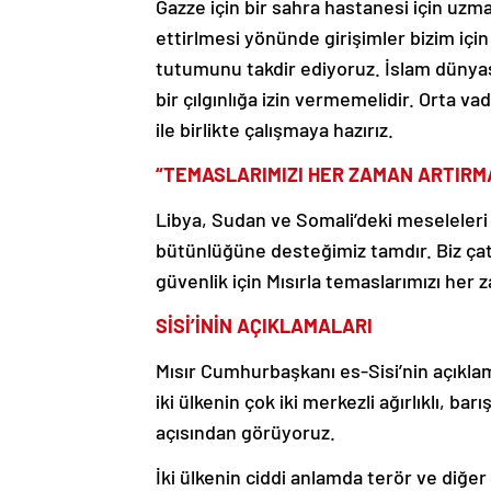
Gazze için bir sahra hastanesi için uzm
ettirlmesi yönünde girişimler bizim içi
tutumunu takdir ediyoruz. İslam dünya
bir çılgınlığa izin vermemelidir. Orta v
ile birlikte çalışmaya hazırız.
“TEMASLARIMIZI HER ZAMAN ARTIRMA
Libya, Sudan ve Somali’deki meseleleri 
bütünlüğüne desteğimiz tamdır. Biz çat
güvenlik için Mısırla temaslarımızı her 
SİSİ’İNİN AÇIKLAMALARI
Mısır Cumhurbaşkanı es-Sisi’nin açıklama
iki ülkenin çok iki merkezli ağırlıklı, b
açısından görüyoruz.
İki ülkenin ciddi anlamda terör ve diğe