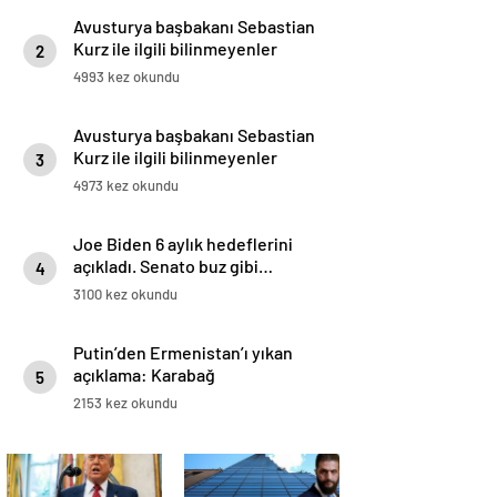
Avusturya başbakanı Sebastian
Kurz ile ilgili bilinmeyenler
2
4993 kez okundu
Avusturya başbakanı Sebastian
Kurz ile ilgili bilinmeyenler
3
4973 kez okundu
Joe Biden 6 aylık hedeflerini
açıkladı. Senato buz gibi…
4
3100 kez okundu
Putin’den Ermenistan’ı yıkan
açıklama: Karabağ
5
Azerbaycan’ın ayrılmaz bir
2153 kez okundu
parçasıdır!