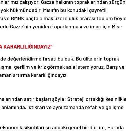
anlarımız çalışıyor. Gazze halkının topraklarından sürgün
n yok hükmündedir. Mısır’ın bu konudaki gayretli
sı ve BMGK başta olmak üzere uluslararası toplum böyle
adede Gazze’nin yeniden toparlanması ve imarı için Mısır
 KARARLILIĞINDAYIZ”
de değerlendirme fırsatı bulduk. Bu ülkelerin toprak
ışma, gerilim ve kriz görmek asla istemiyoruz. Barış ve
zaman artırma kararlılığındayız.
larından satır başları şöyle; Strateji ortaklığı kesinlikle
arış anlamında, istikrarı ve aynı zamanda refah ve gelişme
r ekonomik sıkıntıları şu andaki genel bir durum. Burada