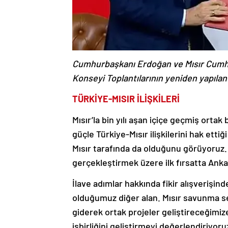
Cumhurbaşkanı Erdoğan ve Mısır Cumhurb
Konseyi Toplantılarının yeniden yapılandı
TÜRKİYE-MISIR İLİŞKİLERİ
Mısır’la bin yılı aşan içiçe geçmiş ortak
güçle Türkiye-Mısır ilişkilerini hak ett
Mısır tarafında da olduğunu görüyoruz.
gerçekleştirmek üzere ilk fırsatta Anka
İlave adımlar hakkında fikir alışverişi
olduğumuz diğer alan. Mısır savunma sek
giderek ortak projeler geliştireceğimiz
işbirliğini geliştirmeyi değerlendiriyor