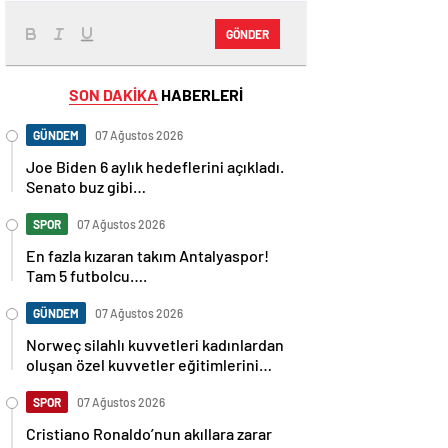
GÖNDER
SON DAKİKA
HABERLERİ
GÜNDEM
07 Ağustos 2026
Joe Biden 6 aylık hedeflerini açıkladı.
Senato buz gibi…
SPOR
07 Ağustos 2026
En fazla kızaran takım Antalyaspor!
Tam 5 futbolcu….
GÜNDEM
07 Ağustos 2026
Norweç silahlı kuvvetleri kadınlardan
oluşan özel kuvvetler eğitimlerini
başlattı.
SPOR
07 Ağustos 2026
Cristiano Ronaldo’nun akıllara zarar