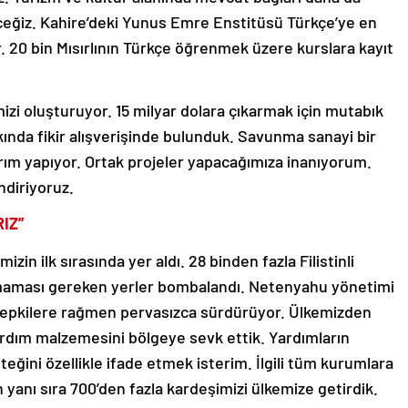
eğiz. Kahire’deki Yunus Emre Enstitüsü Türkçe’ye en
. 20 bin Mısırlının Türkçe öğrenmek üzere kurslara kayıt
mizi oluşturuyor. 15 milyar dolara çıkarmak için mutabık
ında fikir alışverişinde bulunduk. Savunma sanayi bir
ırım yapıyor. Ortak projeler yapacağımıza inanıyorum.
ndiriyoruz.
RIZ”
izin ilk sırasında yer aldı. 28 binden fazla Filistinli
lmaması gereken yerler bombalandı. Netenyahu yönetimi
m tepkilere rağmen pervasızca sürdürüyor. Ülkemizden
rdım malzemesini bölgeye sevk ettik. Yardımların
eğini özellikle ifade etmek isterim. İlgili tüm kurumlara
 yanı sıra 700’den fazla kardeşimizi ülkemize getirdik.