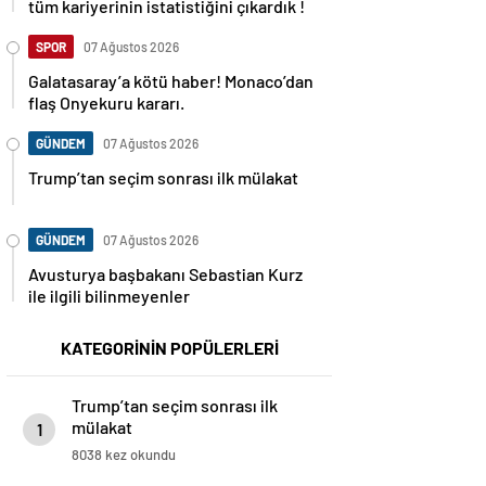
tüm kariyerinin istatistiğini çıkardık !
SPOR
07 Ağustos 2026
Galatasaray’a kötü haber! Monaco’dan
flaş Onyekuru kararı.
GÜNDEM
07 Ağustos 2026
Trump’tan seçim sonrası ilk mülakat
GÜNDEM
07 Ağustos 2026
Avusturya başbakanı Sebastian Kurz
ile ilgili bilinmeyenler
KATEGORİNİN POPÜLERLERİ
Trump’tan seçim sonrası ilk
mülakat
1
8038 kez okundu