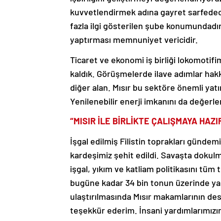
kuvvetlendirmek adına gayret sarfedec
fazla ilgi gösterilen şube konumundadır
yaptırması memnuniyet vericidir.
Ticaret ve ekonomi iş birliği lokomotifi
kaldık. Görüşmelerde ilave adımlar hakk
diğer alan. Mısır bu sektöre önemli yat
Yenilenebilir enerji imkanını da değerle
“MISIR İLE BİRLİKTE ÇALIŞMAYA HAZI
İşgal edilmiş Filistin toprakları gündemim
kardeşimiz şehit edildi. Savaşta doku
işgal, yıkım ve katliam politikasını tü
bugüne kadar 34 bin tonun üzerinde ya
ulaştırılmasında Mısır makamlarının dest
teşekkür ederim. İnsani yardımlarımızın