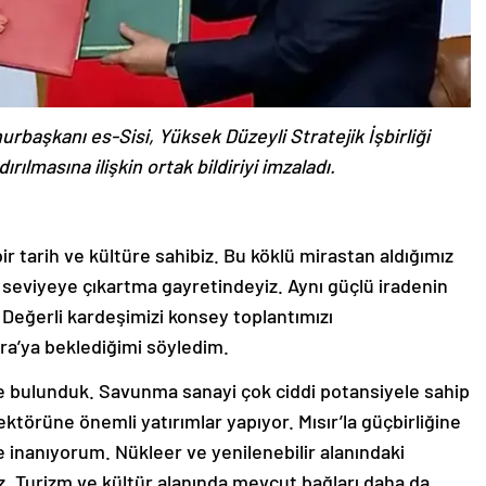
aşkanı es-Sisi, Yüksek Düzeyli Stratejik İşbirliği
rılmasına ilişkin ortak bildiriyi imzaladı.
 bir tarih ve kültüre sahibiz. Bu köklü mirastan aldığımız
iği seviyeye çıkartma gayretindeyiz. Aynı güçlü iradenin
 Değerli kardeşimizi konsey toplantımızı
ra’ya beklediğimi söyledim.
nde bulunduk. Savunma sanayi çok ciddi potansiyele sahip
törüne önemli yatırımlar yapıyor. Mısır’la güçbirliğine
e inanıyorum. Nükleer ve yenilenebilir alanındaki
uz. Turizm ve kültür alanında mevcut bağları daha da