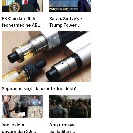
PKK’nın kendisini
Şaraa, Suriye’ye
feshetmesine ABD
Trump Tower
ne diyor? İlk
dikmeye hazır:
açıklama
Yaptırımlar bitsin
yeter
Sigaradan kaçtı daha beterine düştü
Yeni evinin
Araştırmaya
duvarından 2.5
başladılar: