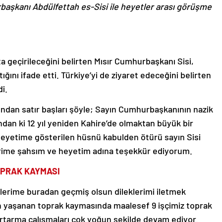
şkanı Abdülfettah es-Sisi ile heyetler arası görüşme
yata geçirileceğini belirten Mısır Cumhurbaşkanı Sisi,
ttığını ifade etti. Türkiye’yi de ziyaret edeceğini belirten
di.
ndan satır başları şöyle; Sayın Cumhurbaşkanının nazik
ndan ki 12 yıl yeniden Kahire’de olmaktan büyük bir
etime gösterilen hüsnü kabulden ötürü sayın Sisi
erime şahsım ve heyetim adına teşekkür ediyorum.
OPRAK KAYMASI
lerime buradan geçmiş olsun dileklerimi iletmek
n yaşanan toprak kaymasında maalesef 9 işçimiz toprak
urtarma çalışmaları çok yoğun şekilde devam ediyor.