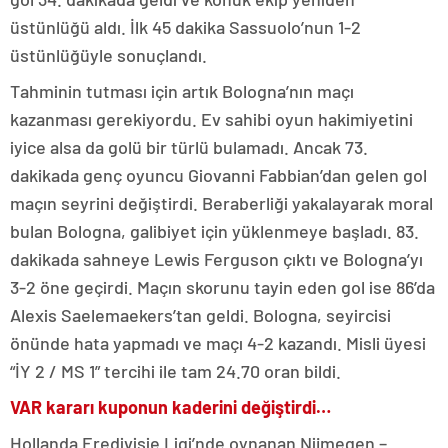
üstünlüğü aldı. İlk 45 dakika Sassuolo’nun 1-2
üstünlüğüyle sonuçlandı.
Tahminin tutması için artık Bologna’nın maçı
kazanması gerekiyordu. Ev sahibi oyun hakimiyetini
iyice alsa da golü bir türlü bulamadı. Ancak 73.
dakikada genç oyuncu Giovanni Fabbian’dan gelen gol
maçın seyrini değiştirdi. Beraberliği yakalayarak moral
bulan Bologna, galibiyet için yüklenmeye başladı. 83.
dakikada sahneye Lewis Ferguson çıktı ve Bologna’yı
3-2 öne geçirdi. Maçın skorunu tayin eden gol ise 86’da
Alexis Saelemaekers’tan geldi. Bologna, seyircisi
önünde hata yapmadı ve maçı 4-2 kazandı. Misli üyesi
“İY 2 / MS 1” tercihi ile tam 24.70 oran bildi.
VAR kararı kuponun kaderini değiştirdi…
Hollanda Eredivisie Ligi’nde oynanan Nijmegen –