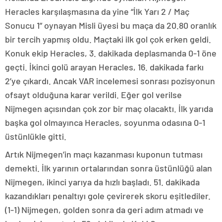
Heracles karşılaşmasına da yine “İlk Yarı 2 / Maç
Sonucu 1” oynayan Misli üyesi bu maça da 20.80 oranlık
bir tercih yapmış oldu. Maçtaki ilk gol çok erken geldi.
Konuk ekip Heracles, 3. dakikada deplasmanda 0-1 öne
geçti. İkinci golü arayan Heracles, 16. dakikada farkı
2’ye çıkardı. Ancak VAR incelemesi sonrası pozisyonun
ofsayt olduğuna karar verildi. Eğer gol verilse
Nijmegen açısından çok zor bir maç olacaktı. İlk yarıda
başka gol olmayınca Heracles, soyunma odasına 0-1
üstünlükle gitti.
Artık Nijmegen’in maçı kazanması kuponun tutması
demekti. İlk yarının ortalarından sonra üstünlüğü alan
Nijmegen, ikinci yarıya da hızlı başladı. 51. dakikada
kazandıkları penaltıyı gole çevirerek skoru eşitlediler.
(1-1) Nijmegen, golden sonra da geri adım atmadı ve