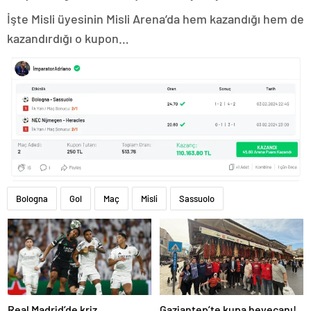
İşte Misli üyesinin Misli Arena’da hem kazandığı hem de
kazandırdığı o kupon…
Bologna
Gol
Maç
Misli
Sassuolo
Real Madrid’de kriz
Gaziantep’te kupa heyecanı!