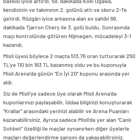
baskısı iyice artırdı. 59. dakikada Koki Ogawa,
kendisinin ve takımının 2. golünü attı ve skoru 2-1’e
getirdi. Rüzgârı iyice arkasına alan ev sahibi 66.
dakikada Tjarron Chery ile 3. golü buldu. Sonrasında
maçı kontrolünde götüren Nijmegen, mücadeleyi 3-1
kazandı.
Misli üyesi böylece 2 maçta 513.76 oran tutturarak 250
TL’ye 110 bin 163 TL kazanmış oldu ve bu kuponuyla
Misli Arena’da günün “En İyi 20” kuponu arasında yer
aldı.
Siz de Misli’ye sadece üye olarak Misli Arena’da
kuponlarınızı paylaşabilir, İddaa bilginizi konuşturarak
“Krallar” arasındaki yerinizi alabilir ve Arena Puanları
kazanabilirsiniz. Ayrıca sadece Misli’de yer alan “Canlı
Sohbet” özelliği ile maçlar oynanırken diğer üyelerle
maçları değerlendirme şansını da yakayabilirsiniz.