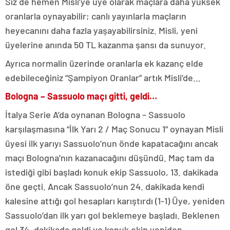
Siz de hemen Misli’ye üye olarak maçlara daha yüksek
oranlarla oynayabilir; canlı yayınlarla maçların
heyecanını daha fazla yaşayabilirsiniz. Misli, yeni
üyelerine anında 50 TL kazanma şansı da sunuyor.
Ayrıca normalin üzerinde oranlarla ek kazanç elde
edebileceğiniz “Şampiyon Oranlar” artık Misli’de…
Bologna – Sassuolo maçı gitti, geldi…
İtalya Serie A’da oynanan Bologna – Sassuolo
karşılaşmasına “İlk Yarı 2 / Maç Sonucu 1” oynayan Misli
üyesi ilk yarıyı Sassuolo’nun önde kapatacağını ancak
maçı Bologna’nın kazanacağını düşündü. Maç tam da
istediği gibi başladı konuk ekip Sassuolo, 13. dakikada
öne geçti. Ancak Sassuolo’nun 24. dakikada kendi
kalesine attığı gol hesapları karıştırdı (1-1) Üye, yeniden
Sassuolo’dan ilk yarı gol beklemeye başladı. Beklenen
gol 34. dakikada geldi ve konuk ekip yeniden