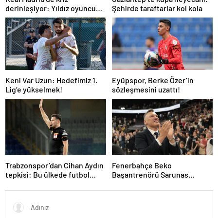
derinleşiyor: Yıldız oyuncu
Şehirde taraftarlar kol kola
takıma dönmek istemiyor
Keni Var Uzun: Hedefimiz 1.
Eyüpspor, Berke Özer’in
Lig’e yükselmek!
sözleşmesini uzattı!
Trabzonspor’dan Cihan Aydın
Fenerbahçe Beko
tepkisi: Bu ülkede futbol
Başantrenörü Sarunas
sahada oynanmıyor
Jasikevicius’dan, Kendrick
Nunn açıklaması