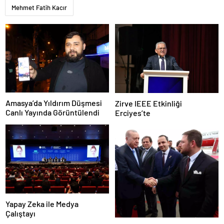
Mehmet Fatih Kacır
Amasya’da Yıldırım Düşmesi
Zirve IEEE Etkinliği
Canlı Yayında Görüntülendi
Erciyes’te
Yapay Zeka ile Medya
Çalıştayı