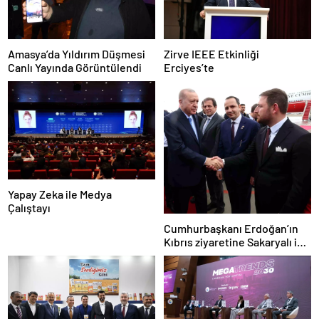
Amasya’da Yıldırım Düşmesi
Zirve IEEE Etkinliği
Canlı Yayında Görüntülendi
Erciyes’te
Yapay Zeka ile Medya
Çalıştayı
Cumhurbaşkanı Erdoğan’ın
Kıbrıs ziyaretine Sakaryalı iş
insanı da eşlik etti