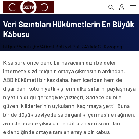
Veri Sızıntıları Hükümetlerin En Büyük
Kâbusu
https://youtu.be/A0rmE3hUNvE?si=2A7kdgGJKyzopeqf
Kısa süre önce genç bir havacının gizli belgeleri
internete sızdırdığının ortaya çıkmasının ardından,
ABD hükümeti bir kez daha, hem içeriden hem de
dışarıdan, kötü niyetli kişilerin ülke sırlarını paylaşmaya
niyetli olduğu gerçeğiyle yüzleşti. Sadece bu bile
güvenlik liderlerinin uykularını kaçırmaya yetti. Buna
bir de düşük seviyede saldırganlık içermesine rağmen,
aynı derecede yıkıcı bir tehdit olan veri sızıntıları
eklendiğinde ortaya tam anlamıyla bir kabus