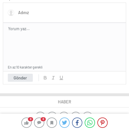
En az 10 karakter gerekli
Gönder
HABER
0
0
yangın algılama sistemleri