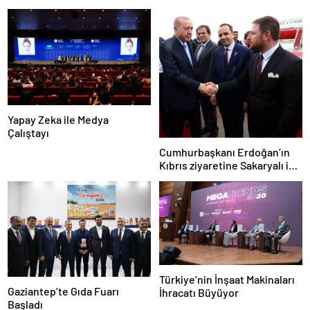
Yapay Zeka ile Medya
Çalıştayı
Cumhurbaşkanı Erdoğan’ın
Kıbrıs ziyaretine Sakaryalı iş
insanı da eşlik etti
Türkiye’nin İnşaat Makinaları
Gaziantep’te Gıda Fuarı
İhracatı Büyüyor
Başladı