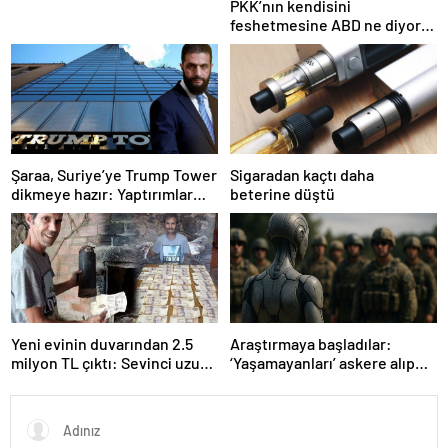
PKK’nın kendisini
feshetmesine ABD ne diyor?
İlk açıklama
Şaraa, Suriye’ye Trump Tower
Sigaradan kaçtı daha
dikmeye hazır: Yaptırımlar
beterine düştü
bitsin yeter
Yeni evinin duvarından 2.5
Araştırmaya başladılar:
milyon TL çıktı: Sevinci uzun
‘Yaşamayanları’ askere alıp
sürmedi
ordu kuracaklar