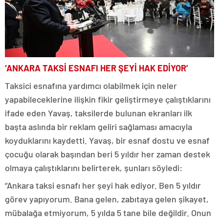
‘ANKARA TAKSİ ESNAFI HER ŞEYİ HAK EDİYOR’
Taksici esnafına yardımcı olabilmek için neler
yapabileceklerine ilişkin fikir geliştirmeye çalıştıklarını
ifade eden Yavaş, taksilerde bulunan ekranları ilk
başta aslında bir reklam geliri sağlaması amacıyla
koyduklarını kaydetti. Yavaş, bir esnaf dostu ve esnaf
çocuğu olarak başından beri 5 yıldır her zaman destek
olmaya çalıştıklarını belirterek, şunları söyledi:
“Ankara taksi esnafı her şeyi hak ediyor. Ben 5 yıldır
görev yapıyorum. Bana gelen, zabıtaya gelen şikayet,
mübalağa etmiyorum, 5 yılda 5 tane bile değildir. Onun