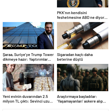
PKK’nın kendisini
feshetmesine ABD ne diyor?
İlk açıklama
Şaraa, Suriye’ye Trump Tower
Sigaradan kaçtı daha
dikmeye hazır: Yaptırımlar
beterine düştü
bitsin yeter
Yeni evinin duvarından 2.5
Araştırmaya başladılar:
milyon TL çıktı: Sevinci uzun
‘Yaşamayanları’ askere alıp
sürmedi
ordu kuracaklar