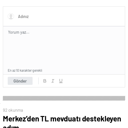
ordu kuracaklar
seyahat eşyasını yasakladı!
En az 10 karakter gerekli
Gönder
92 okunma
Merkez’den TL mevduatı destekleyen
adım