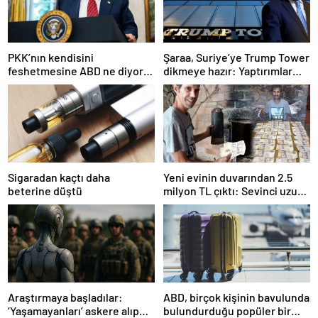
PKK’nın kendisini
Şaraa, Suriye’ye Trump Tower
feshetmesine ABD ne diyor?
dikmeye hazır: Yaptırımlar
İlk açıklama
bitsin yeter
Sigaradan kaçtı daha
Yeni evinin duvarından 2.5
beterine düştü
milyon TL çıktı: Sevinci uzun
sürmedi
Araştırmaya başladılar:
ABD, birçok kişinin bavulunda
‘Yaşamayanları’ askere alıp
bulundurduğu popüler bir