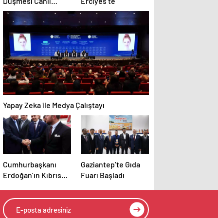
Düşmesi Canlı
Erciyes’te
Yayında
Görüntülendi
Yapay Zeka ile Medya Çalıştayı
Cumhurbaşkanı
Gaziantep’te Gıda
Erdoğan’ın Kıbrıs
Fuarı Başladı
ziyaretine Sakaryalı
iş insanı da eşlik
etti