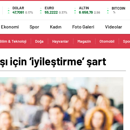
DOLAR
EURO
ALTIN
BITCOIN
47,7091
55,2222
6.658,79
%
0.17%
0.37%
2,56
Ekonomi
Spor
Kadın
Foto Galeri
Videolar
Bilim & Teknoloji
Doğa
Hayvanlar
Magazin
Otomobil
Spo
için ‘iyileştirme’ şart