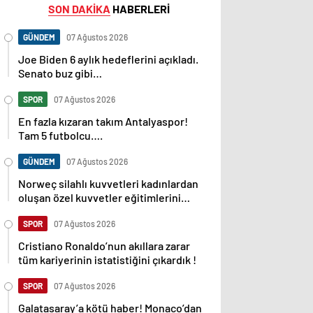
SON DAKİKA
HABERLERİ
GÜNDEM
07 Ağustos 2026
Joe Biden 6 aylık hedeflerini açıkladı.
Senato buz gibi…
SPOR
07 Ağustos 2026
En fazla kızaran takım Antalyaspor!
Tam 5 futbolcu….
GÜNDEM
07 Ağustos 2026
Norweç silahlı kuvvetleri kadınlardan
oluşan özel kuvvetler eğitimlerini
başlattı.
SPOR
07 Ağustos 2026
Cristiano Ronaldo’nun akıllara zarar
tüm kariyerinin istatistiğini çıkardık !
SPOR
07 Ağustos 2026
Galatasaray’a kötü haber! Monaco’dan