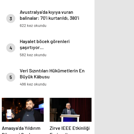
Avustralya’da kıyıya vuran
balinalar: 70’i kurtarıldı, 380’i
3
öldü
622 kez okundu
Hayalet böcek görenleri
şaşırtıyor…
4
582 kez okundu
Veri Sızıntıları Hükümetlerin En
Büyük Kâbusu
5
496 kez okundu
Amasya’da Yıldırım
Zirve IEEE Etkinliği