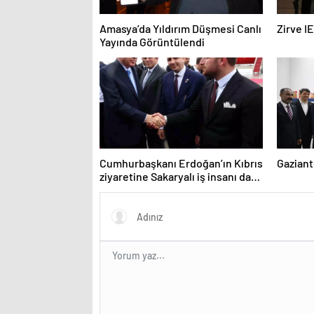
Amasya’da Yıldırım Düşmesi Canlı
Zirve I
Yayında Görüntülendi
Cumhurbaşkanı Erdoğan’ın Kıbrıs
Gaziant
ziyaretine Sakaryalı iş insanı da
eşlik etti