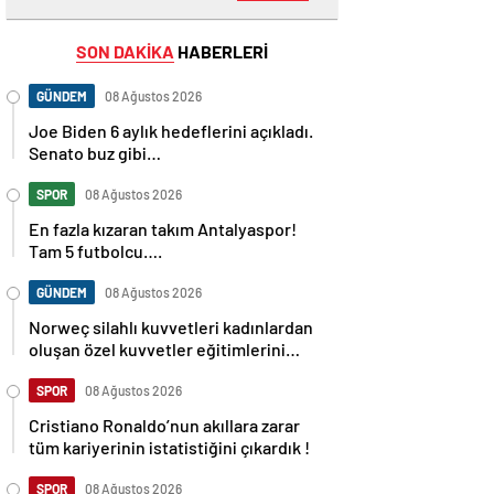
SON DAKİKA
HABERLERİ
GÜNDEM
08 Ağustos 2026
Joe Biden 6 aylık hedeflerini açıkladı.
Senato buz gibi…
SPOR
08 Ağustos 2026
En fazla kızaran takım Antalyaspor!
Tam 5 futbolcu….
GÜNDEM
08 Ağustos 2026
Norweç silahlı kuvvetleri kadınlardan
oluşan özel kuvvetler eğitimlerini
başlattı.
SPOR
08 Ağustos 2026
Cristiano Ronaldo’nun akıllara zarar
tüm kariyerinin istatistiğini çıkardık !
SPOR
08 Ağustos 2026