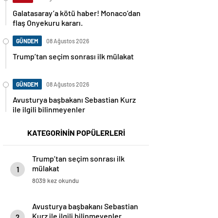
Galatasaray’a kötü haber! Monaco’dan
flaş Onyekuru kararı.
GÜNDEM
08 Ağustos 2026
Trump’tan seçim sonrası ilk mülakat
GÜNDEM
08 Ağustos 2026
Avusturya başbakanı Sebastian Kurz
ile ilgili bilinmeyenler
KATEGORİNİN POPÜLERLERİ
Trump’tan seçim sonrası ilk
mülakat
1
8039 kez okundu
Avusturya başbakanı Sebastian
Kurz ile ilgili bilinmeyenler
2