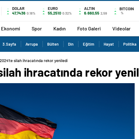
DOLAR
EURO
ALTIN
BITCOIN
47,7436
55,2510
6.660,55
%
0.18%
0.32%
2,59
Ekonomi
Spor
Kadın
Foto Galeri
Videolar
3.Sayfa
Avrupa
Bülten
Din
Eğitim
Hayat
Politika
024’te silah ihracatında rekor yeniledi
ilah ihracatında rekor yeni