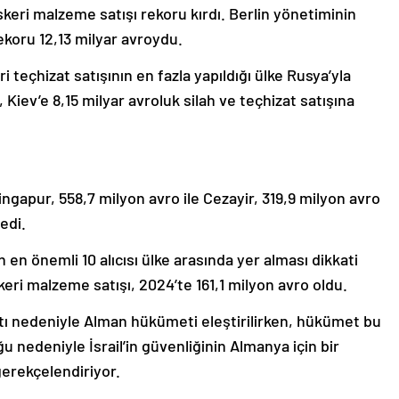
keri malzeme satışı rekoru kırdı. Berlin yönetiminin
ekoru 12,13 milyar avroydu.
i teçhizat satışının en fazla yapıldığı ülke Rusya’yla
 Kiev’e 8,15 milyar avroluk silah ve teçhizat satışına
Singapur, 558,7 milyon avro ile Cezayir, 319,9 milyon avro
edi.
in en önemli 10 alıcısı ülke arasında yer alması dikkati
skeri malzeme satışı, 2024’te 161,1 milyon avro oldu.
yatı nedeniyle Alman hükümeti eleştirilirken, hükümet bu
 nedeniyle İsrail’in güvenliğinin Almanya için bir
erekçelendiriyor.