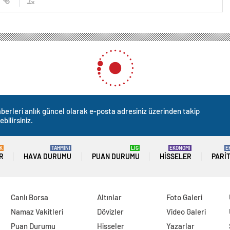
berleri anlık güncel olarak e-posta adresiniz üzerinden takip
ebilirsiniz.
K
TAHMİNİ
LİG
EKONOMİ
E
R
HAVA DURUMU
PUAN DURUMU
HISSELER
PARI
Canlı Borsa
Altınlar
Foto Galeri
Namaz Vakitleri
Dövizler
Video Galeri
Puan Durumu
Hisseler
Yazarlar