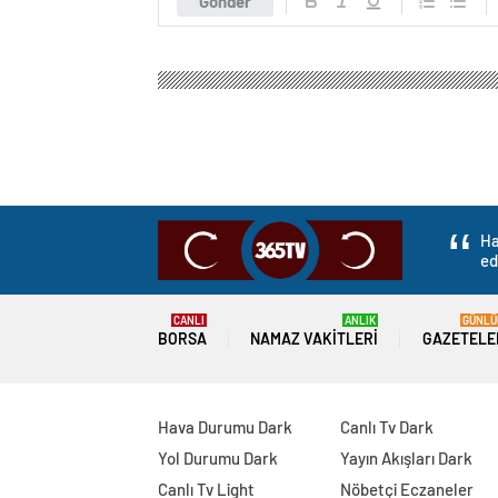
Gönder
Ha
ed
CANLI
ANLIK
GÜNLÜ
BORSA
NAMAZ VAKITLERI
GAZETELE
Hava Durumu Dark
Canlı Tv Dark
Yol Durumu Dark
Yayın Akışları Dark
Canlı Tv Light
Nöbetçi Eczaneler