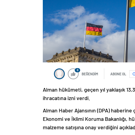
0
BEĞENDİM
ABONE OL
Alman hükümeti, geçen yıl yaklaşık 13,
ihracatına izni verdi.
Alman Haber Ajansının (DPA) haberine g
Ekonomi ve İklimi Koruma Bakanlığı, hük
malzeme satışına onay verdiğini açıklad