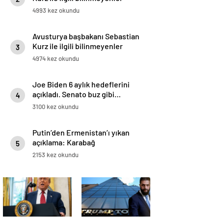
4993 kez okundu
Avusturya başbakanı Sebastian
Kurz ile ilgili bilinmeyenler
3
4974 kez okundu
Joe Biden 6 aylık hedeflerini
açıkladı. Senato buz gibi…
4
3100 kez okundu
Putin’den Ermenistan’ı yıkan
açıklama: Karabağ
5
Azerbaycan’ın ayrılmaz bir
2153 kez okundu
parçasıdır!