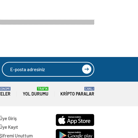
sürmedi
kuracaklar
KONOMİ
TRAFİK
CANLI
TELER
YOL DURUMU
KRIPTO PARALAR
Üye Giriş
Üye Kayıt
Şifremi Unuttum