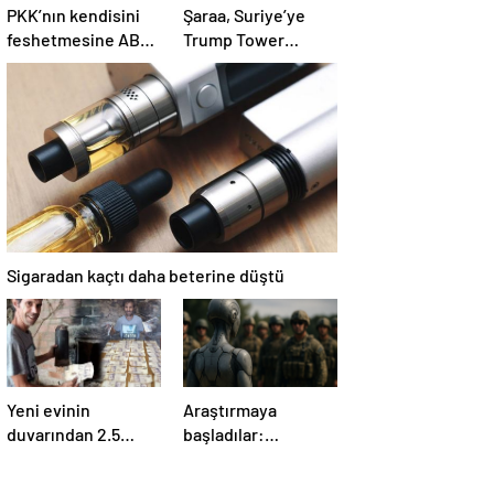
PKK’nın kendisini
Şaraa, Suriye’ye
feshetmesine ABD
Trump Tower
ne diyor? İlk
dikmeye hazır:
açıklama
Yaptırımlar bitsin
yeter
Sigaradan kaçtı daha beterine düştü
Yeni evinin
Araştırmaya
duvarından 2.5
başladılar:
milyon TL çıktı:
‘Yaşamayanları’
Sevinci uzun
askere alıp ordu