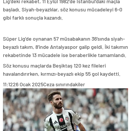
Lig’deki rekabet, 11 Eylül 1982’de İstanbul’daki maçla
başladı. Siyah-beyazlılar, söz konusu mücadeleyi 6-0
gibi farklı sonuçla kazandı.
Süper Lig’de oynanan 57 müsabakanın 36’sında siyah-
beyazlı takım, 8’inde Antalyaspor galip geldi. İki takımın
rekabetinde 13 mücadele ise beraberlikle tamamlandı.
Söz konusu maçlarda Beşiktaş 120 kez fileleri
havalandırırken, kırmızı-beyazlı ekip 55 gol kaydetti.
11:12
26 Ocak 2025
Ceza sınırındakiler