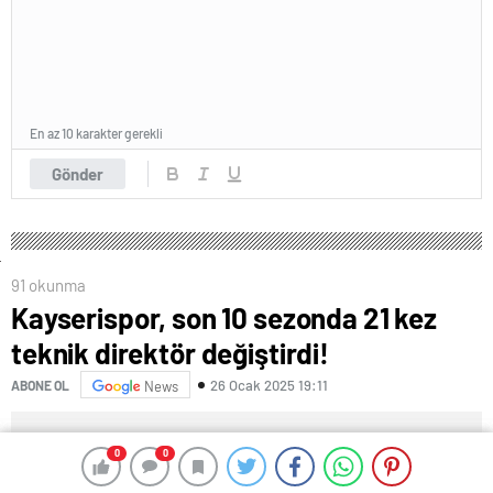
En az 10 karakter gerekli
Gönder
91 okunma
Kayserispor, son 10 sezonda 21 kez
teknik direktör değiştirdi!
26 Ocak 2025 19:11
ABONE OL
News
0
0
0
0