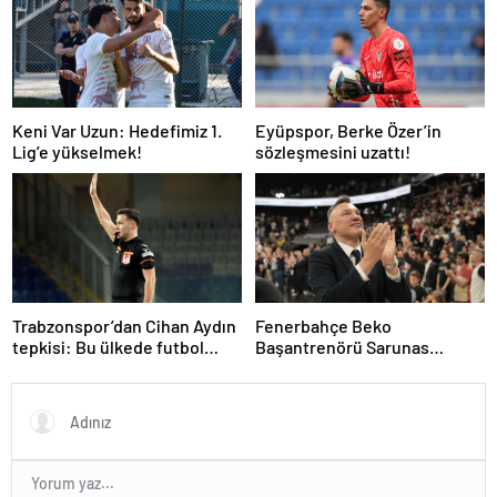
Keni Var Uzun: Hedefimiz 1.
Eyüpspor, Berke Özer’in
Lig’e yükselmek!
sözleşmesini uzattı!
Trabzonspor’dan Cihan Aydın
Fenerbahçe Beko
tepkisi: Bu ülkede futbol
Başantrenörü Sarunas
sahada oynanmıyor
Jasikevicius’dan, Kendrick
Nunn açıklaması