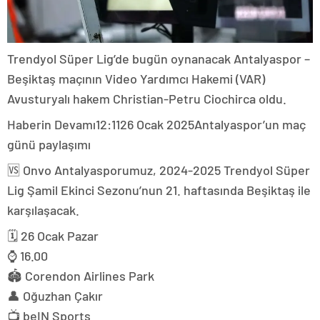
Trendyol Süper Lig’de bugün oynanacak Antalyaspor –
Beşiktaş maçının Video Yardımcı Hakemi (VAR)
Avusturyalı hakem Christian-Petru Ciochirca oldu.
Haberin Devamı
12:11
26 Ocak 2025
Antalyaspor’un maç
günü paylaşımı
🆚 Onvo Antalyasporumuz, 2024-2025 Trendyol Süper
Lig Şamil Ekinci Sezonu’nun 21. haftasında Beşiktaş ile
karşılaşacak.
🗓 26 Ocak Pazar
⌚ 16.00
🏟 Corendon Airlines Park
👤 Oğuzhan Çakır
📺 beIN Sports