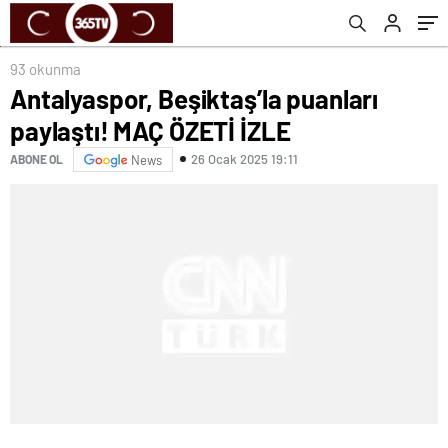
93 okunma
Antalyaspor, Beşiktaş’la puanları
paylaştı! MAÇ ÖZETİ İZLE
26 Ocak 2025 19:11
ABONE OL
News