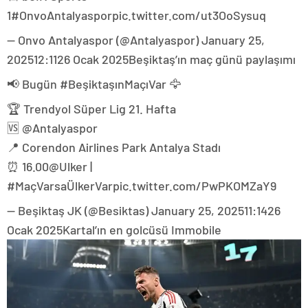
1#OnvoAntalyasporpic.twitter.com/ut3OoSysuq
— Onvo Antalyaspor (@Antalyaspor) January 25,
2025
12:11
26 Ocak 2025
Beşiktaş’ın maç günü paylaşımı
📢 Bugün #BeşiktaşınMaçıVar 🦅
🏆 Trendyol Süper Lig 21. Hafta
🆚 @Antalyaspor
📍 Corendon Airlines Park Antalya Stadı
⏰ 16.00@Ulker |
#MaçVarsaÜlkerVarpic.twitter.com/PwPKOMZaY9
— Beşiktaş JK (@Besiktas) January 25, 2025
11:14
26
Ocak 2025
Kartal’ın en golcüsü Immobile