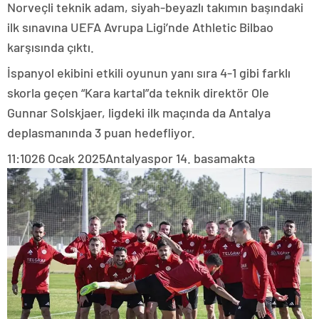
Norveçli teknik adam, siyah-beyazlı takımın başındaki
ilk sınavına UEFA Avrupa Ligi’nde Athletic Bilbao
karşısında çıktı.
İspanyol ekibini etkili oyunun yanı sıra 4-1 gibi farklı
skorla geçen “Kara kartal”da teknik direktör Ole
Gunnar Solskjaer, ligdeki ilk maçında da Antalya
deplasmanında 3 puan hedefliyor.
11:10
26 Ocak 2025
Antalyaspor 14. basamakta