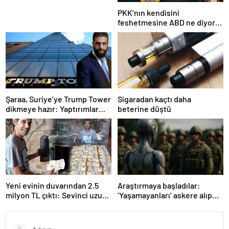
PKK’nın kendisini
feshetmesine ABD ne diyor?
İlk açıklama
Şaraa, Suriye’ye Trump Tower
Sigaradan kaçtı daha
dikmeye hazır: Yaptırımlar
beterine düştü
bitsin yeter
Yeni evinin duvarından 2.5
Araştırmaya başladılar:
milyon TL çıktı: Sevinci uzun
‘Yaşamayanları’ askere alıp
sürmedi
ordu kuracaklar