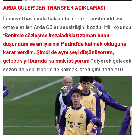
ARDA GÜLER’DEN TRANSFER AÇIKLAMASI
İspanyol basınında hakkında birçok transfer iddiası
ortaya atılan Arda Güler sessizliğini bozdu. Milli oyuncu
“
Benimle sözleşme imzaladıkları zaman bunu
düşündüm ve en iyisinin Madrid’de kalmak olduğuna
karar verdim. Şimdi de aynı şeyi düşünüyorum,
gelecek yıl burada kalmak istiyorum.
” diyerek gelecek
sezon da Real Madrid’de kalmak istediğini ifade etti.