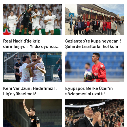
Real Madrid’de kriz
Gaziantep’te kupa heyecanı!
derinleşiyor: Yıldız oyuncu
Şehirde taraftarlar kol kola
takıma dönmek istemiyor
Keni Var Uzun: Hedefimiz 1.
Eyüpspor, Berke Özer’in
Lig’e yükselmek!
sözleşmesini uzattı!