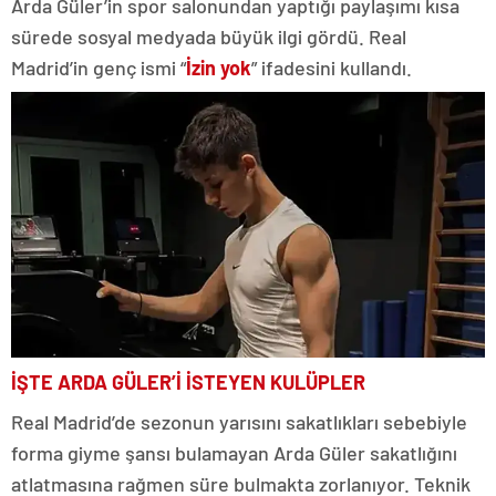
Arda Güler’in spor salonundan yaptığı paylaşımı kısa
sürede sosyal medyada büyük ilgi gördü. Real
Madrid’in genç ismi “
İzin yok
” ifadesini kullandı.
İŞTE ARDA GÜLER’İ İSTEYEN KULÜPLER
Real Madrid’de sezonun yarısını sakatlıkları sebebiyle
forma giyme şansı bulamayan Arda Güler sakatlığını
atlatmasına rağmen süre bulmakta zorlanıyor. Teknik