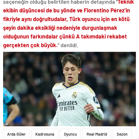
seçeneğin olduğu belirtilen haberin detayında “
Teknik
ekibin düşüncesi de bu yönde ve Florentino Pérez’in
fikriyle aynı doğrultudalar, Türk oyuncu için en kötü
şeyin dakika eksikliği nedeniyle durgunlaşmak
olduğunun farkındalar çünkü A takımdaki rekabet
gerçekten çok büyük.
” denildi.
Arda Güler
Kadrosuna
Oyuncu
Real Madrid
Sezon