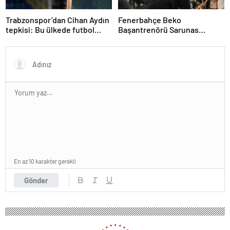
Trabzonspor’dan Cihan Aydın
Fenerbahçe Beko
tepkisi: Bu ülkede futbol
Başantrenörü Sarunas
sahada oynanmıyor
Jasikevicius’dan, Kendrick
Nunn açıklaması
En az 10 karakter gerekli
Gönder