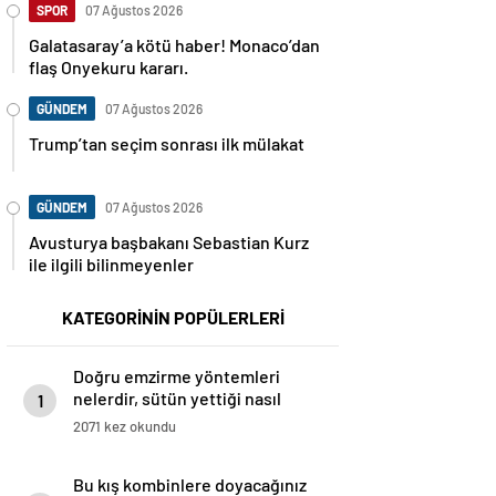
SPOR
07 Ağustos 2026
Galatasaray’a kötü haber! Monaco’dan
flaş Onyekuru kararı.
GÜNDEM
07 Ağustos 2026
Trump’tan seçim sonrası ilk mülakat
GÜNDEM
07 Ağustos 2026
Avusturya başbakanı Sebastian Kurz
ile ilgili bilinmeyenler
KATEGORİNİN POPÜLERLERİ
Doğru emzirme yöntemleri
nelerdir, sütün yettiği nasıl
1
anlaşılır?
2071 kez okundu
Bu kış kombinlere doyacağınız