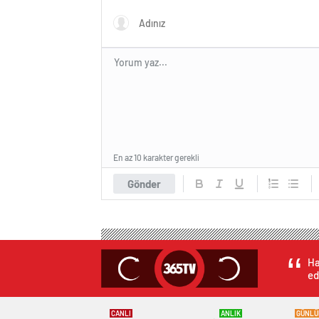
En az 10 karakter gerekli
Gönder
Ha
ed
CANLI
ANLIK
GÜNLÜ