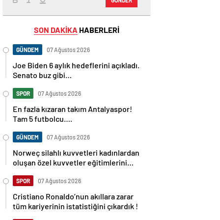
SON DAKİKA
HABERLERİ
GÜNDEM
07 Ağustos 2026
Joe Biden 6 aylık hedeflerini açıkladı.
Senato buz gibi…
SPOR
07 Ağustos 2026
En fazla kızaran takım Antalyaspor!
Tam 5 futbolcu….
GÜNDEM
07 Ağustos 2026
Norweç silahlı kuvvetleri kadınlardan
oluşan özel kuvvetler eğitimlerini
başlattı.
SPOR
07 Ağustos 2026
Cristiano Ronaldo’nun akıllara zarar
tüm kariyerinin istatistiğini çıkardık !