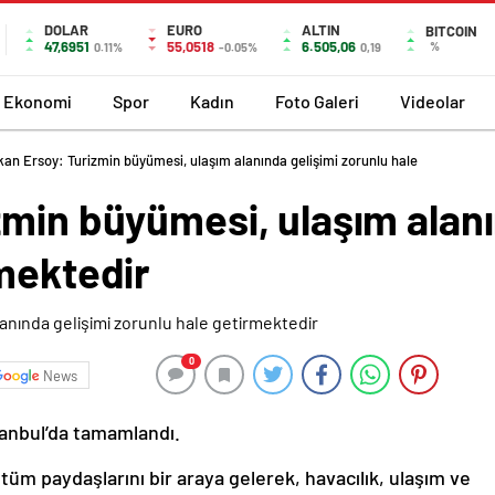
DOLAR
EURO
ALTIN
BITCOIN
47,6951
55,0518
6.505,06
%
0.11%
-0.05%
0,19
Ekonomi
Spor
Kadın
Foto Galeri
Videolar
an Ersoy: Turizmin büyümesi, ulaşım alanında gelişimi zorunlu hale
min büyümesi, ulaşım alanı
rmektedir
0
News
stanbul’da tamamlandı.
 tüm paydaşlarını bir araya gelerek, havacılık, ulaşım ve