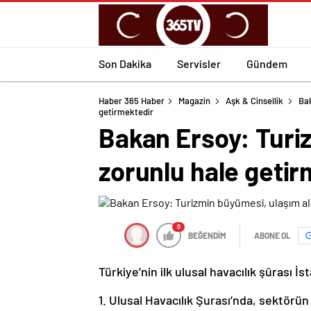
Son Dakika
Servisler
Gündem
Haber 365 Haber
Magazin
Aşk & Cinsellik
Bak
getirmektedir
Bakan Ersoy: Turiz
zorunlu hale geti
0
BEĞENDİM
ABONE OL
Türkiye’nin ilk ulusal havacılık şûrası İ
1. Ulusal Havacılık Şurası’nda, sektörün