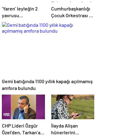
‘Yaren’ leyleğin 2
Cumhurbaşkanlığı
yavrusu
Çocuk Orkestrası ve
yumurtadan çıktı
Korosu 23 Nisan’da
ilk kez sahne alacak
Gemi batığında 1100 yıllık kapağı açılmamış
amfora bulundu
CHP Lideri Özgür
İlayda Alişan
Özel’den, Tarkan’a
hünerlerini