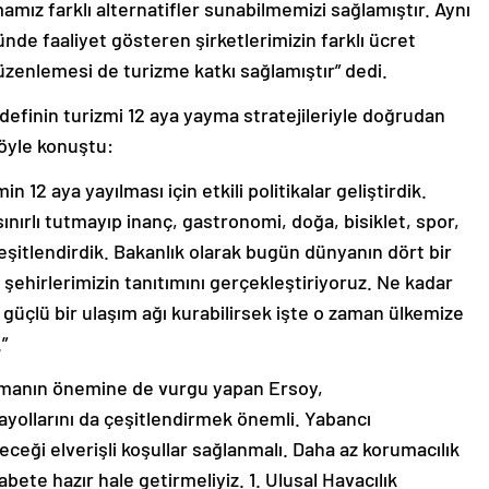
amız farklı alternatifler sunabilmemizi sağlamıştır. Aynı
de faaliyet gösteren şirketlerimizin farklı ücret
düzenlemesi de turizme katkı sağlamıştır” dedi.
efinin turizmi 12 aya yayma stratejileriyle doğrudan
öyle konuştu:
n 12 aya yayılması için etkili politikalar geliştirdik.
nırlı tutmayıp inanç, gastronomi, doğa, bisiklet, spor,
 çeşitlendirdik. Bakanlık olarak bugün dünyanın dört bir
 şehirlerimizin tanıtımını gerçekleştiriyoruz. Ne kadar
 güçlü bir ulaşım ağı kurabilirsek işte o zaman ülkemize
”
urmanın önemine de vurgu yapan Ersoy,
ayollarını da çeşitlendirmek önemli. Yabancı
eceği elverişli koşullar sağlanmalı. Daha az korumacılık
abete hazır hale getirmeliyiz. 1. Ulusal Havacılık