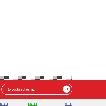
taziye telefonu
sergiledi
KONOMİ
TRAFİK
CANLI