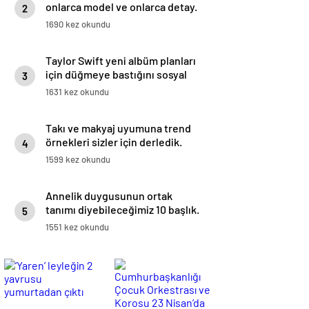
onlarca model ve onlarca detay.
2
1690 kez okundu
Taylor Swift yeni albüm planları
için düğmeye bastığını sosyal
3
medyadan duyurdu!
1631 kez okundu
Takı ve makyaj uyumuna trend
örnekleri sizler için derledik.
4
1599 kez okundu
Annelik duygusunun ortak
tanımı diyebileceğimiz 10 başlık.
5
1551 kez okundu