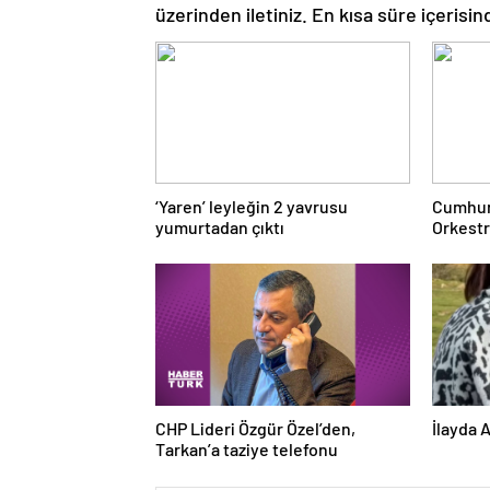
üzerinden iletiniz. En kısa süre içerisin
‘Yaren’ leyleğin 2 yavrusu
Cumhur
yumurtadan çıktı
Orkestr
ilk kez
CHP Lideri Özgür Özel’den,
İlayda 
Tarkan’a taziye telefonu