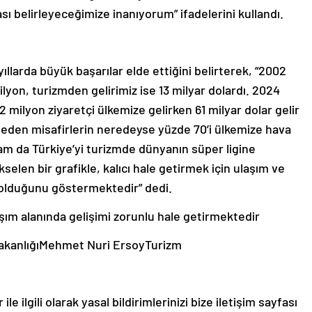
ası belirleyeceğimize inanıyorum” ifadelerini kullandı.
llarda büyük başarılar elde ettiğini belirterek, “2002
ilyon, turizmden gelirimiz ise 13 milyar dolardı. 2024
 62 milyon ziyaretçi ülkemize gelirken 61 milyar dolar gelir
et eden misafirlerin neredeyse yüzde 70’i ülkemize hava
kam da Türkiye’yi turizmde dünyanın süper ligine
elen bir grafikle, kalıcı hale getirmek için ulaşım ve
 olduğunu göstermektedir” dedi.
akanlığıMehmet Nuri ErsoyTurizm
le ilgili olarak yasal bildirimlerinizi bize iletişim sayfası