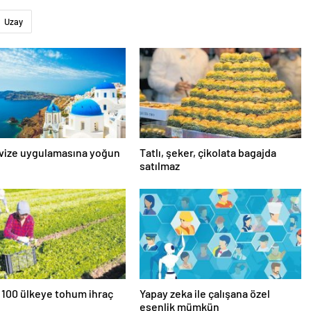
Uzay
 vize uygulamasına yoğun
Tatlı, şeker, çikolata bagajda
satılmaz
 100 ülkeye tohum ihraç
Yapay zeka ile çalışana özel
esenlik mümkün