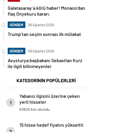
Galatasaray’a kötü haber! Monaco’dan
flaş Onyekuru kararı.
GÜNDEM
06 Ağustos 2026
Trump’tan seçim sonrası ilk mülakat
GÜNDEM
06 Ağustos 2026
Avusturya başbakanı Sebastian Kurz
ile ilgili bilinmeyenler
KATEGORİNİN POPÜLERLERİ
Yabancı ilgisini üzerine çeken
yerli hisseler
1
63829 kez okundu
15 hisse hedef fiyatını yükseltti
2