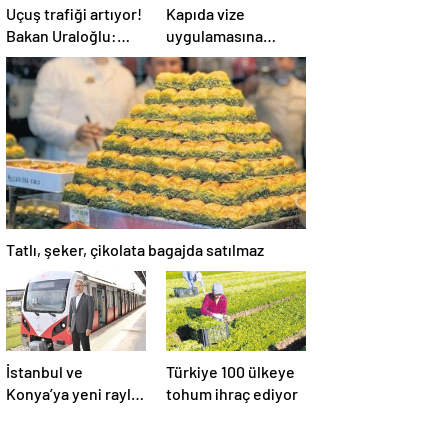
Uçuş trafiği artıyor!
Kapıda vize
Bakan Uraloğlu:
uygulamasına
“Mart ayında 14.6
yoğun ilgi
milyon yolcu uçakla
seyahat etti”
Tatlı, şeker, çikolata bagajda satılmaz
İstanbul ve
Türkiye 100 ülkeye
Konya’ya yeni raylı
tohum ihraç ediyor
sistem! 2 projeyi
Ulaştırma Bakanlığı