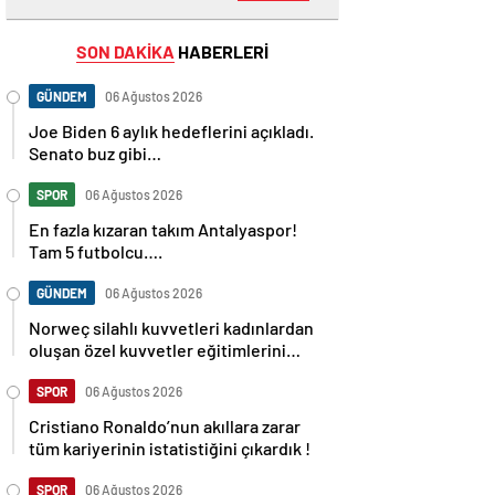
SON DAKİKA
HABERLERİ
GÜNDEM
06 Ağustos 2026
Joe Biden 6 aylık hedeflerini açıkladı.
Senato buz gibi…
SPOR
06 Ağustos 2026
En fazla kızaran takım Antalyaspor!
Tam 5 futbolcu….
GÜNDEM
06 Ağustos 2026
Norweç silahlı kuvvetleri kadınlardan
oluşan özel kuvvetler eğitimlerini
başlattı.
SPOR
06 Ağustos 2026
Cristiano Ronaldo’nun akıllara zarar
tüm kariyerinin istatistiğini çıkardık !
SPOR
06 Ağustos 2026