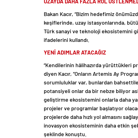
UZAYDA DAHA FAZLA ROL ÜSTLENMEL
Bakan Kacır, “Bizim hedefimiz önümüzd
keşiflerinde, uzay istasyonlarında, büt
Türk sanayi ve teknoloji ekosistemini 
ifadelerini kullandı.
YENİ ADIMLAR ATACAĞIZ
“Kendilerinin hâlihazırda yürüttükleri p
diyen Kacır, “Onların Artemis Ay Progr
sorumluluklar var, bunlardan bahsettile
potansiyeli onlar da bir nebze biliyor a
geliştirme ekosistemini onlarla daha 
projeler ve programlar başlatıyor olacağ
projelerde daha hızlı yol almasını sağl
inovasyon ekosisteminin daha etkin şek
şeklinde konuştu.