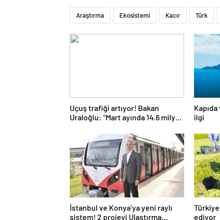
Araştırma
Ekosistemi
Kacır
Türk
Uçuş trafiği artıyor! Bakan
Kapıda
Uraloğlu: “Mart ayında 14.6 milyon
ilgi
yolcu uçakla seyahat etti”
İstanbul ve Konya’ya yeni raylı
Türkiye
sistem! 2 projeyi Ulaştırma
ediyor