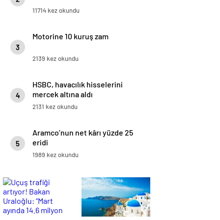
11714 kez okundu
Motorine 10 kuruş zam
3
2139 kez okundu
HSBC, havacılık hisselerini
mercek altına aldı
4
2131 kez okundu
Aramco’nun net kârı yüzde 25
eridi
5
1989 kez okundu