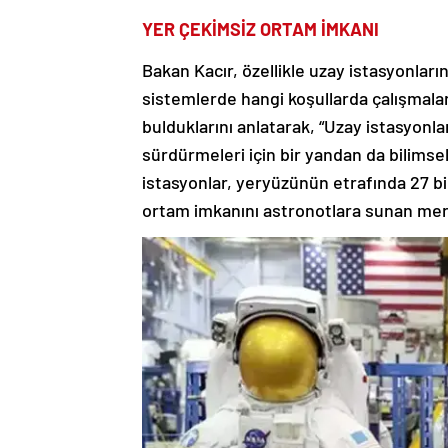
YER ÇEKİMSİZ ORTAM İMKANI
Bakan Kacır, özellikle uzay istasyonları
sistemlerde hangi koşullarda çalışmala
bulduklarını anlatarak, “Uzay istasyonla
sürdürmeleri için bir yandan da bilimsel
istasyonlar, yeryüzünün etrafında 27 b
ortam imkanını astronotlara sunan merk