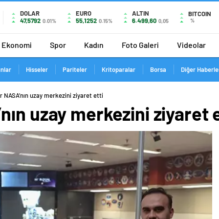
DOLAR
EURO
ALTIN
BITCOIN
47,5792
55,1252
6.499,60
%
0.01%
0.15%
0,05
Ekonomi
Spor
Kadın
Foto Galeri
Videolar
ınlar
Hisseler
Pariteler
Kritoparalar
Borsa
Diğer Haberle
 NASA’nın uzay merkezini ziyaret etti
ın uzay merkezini ziyaret e