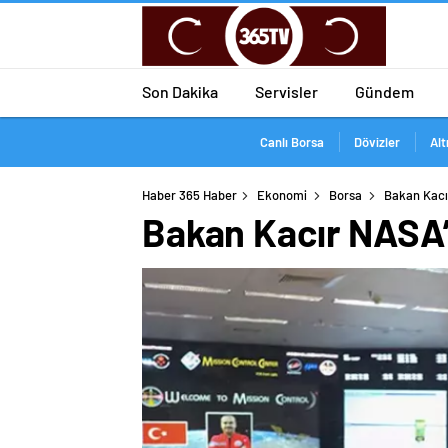
Son Dakika
Servisler
Gündem
Canlı Borsa
Dövizler
Alt
Haber 365 Haber
Ekonomi
Borsa
Bakan Kacır
Bakan Kacır NASA’n