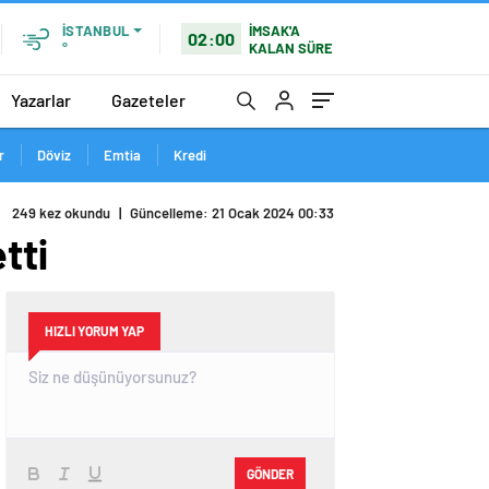
İMSAK'A
İSTANBUL
02:00
KALAN SÜRE
°
Yazarlar
Gazeteler
r
Döviz
Emtia
Kredi
249 kez okundu
|
Güncelleme: 21 Ocak 2024 00:33
tti
HIZLI YORUM YAP
GÖNDER