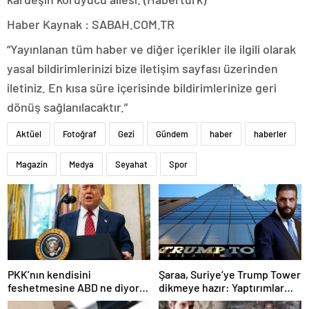
Haber Kaynak : SABAH.COM.TR
“Yayınlanan tüm haber ve diğer içerikler ile ilgili olarak
yasal bildirimlerinizi bize iletişim sayfası üzerinden
iletiniz. En kısa süre içerisinde bildirimlerinize geri
dönüş sağlanılacaktır.”
Aktüel
Fotoğraf
Gezi
Gündem
haber
haberler
Magazin
Medya
Seyahat
Spor
PKK’nın kendisini
Şaraa, Suriye’ye Trump Tower
feshetmesine ABD ne diyor?
dikmeye hazır: Yaptırımlar
İlk açıklama
bitsin yeter