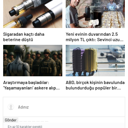
Sigaradan kaçtı daha
Yeni evinin duvarından 2.5
beterine düştü
milyon TL çıktı: Sevinci uzun
sürmedi
Araştırmaya başladılar:
ABD, birçok kişinin bavulunda
‘Yaşamayanları’ askere alıp
bulundurduğu popüler bir
ordu kuracaklar
seyahat eşyasını yasakladı!
Gönder
En az 10 karakter gerekli