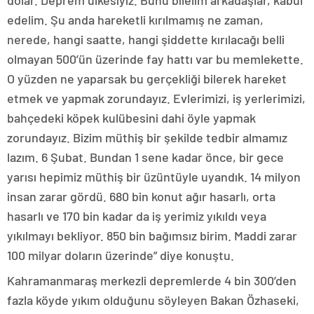
dolar. Deprem ülkesiyiz. Bunu bilelim arkadaşlar, kabul
edelim. Şu anda hareketli kırılmamış ne zaman,
nerede, hangi saatte, hangi şiddette kırılacağı belli
olmayan 500’ün üzerinde fay hattı var bu memlekette.
O yüzden ne yaparsak bu gerçekliği bilerek hareket
etmek ve yapmak zorundayız. Evlerimizi, iş yerlerimizi,
bahçedeki köpek kulübesini dahi öyle yapmak
zorundayız. Bizim müthiş bir şekilde tedbir almamız
lazım. 6 Şubat. Bundan 1 sene kadar önce, bir gece
yarısı hepimiz müthiş bir üzüntüyle uyandık. 14 milyon
insan zarar gördü. 680 bin konut ağır hasarlı, orta
hasarlı ve 170 bin kadar da iş yerimiz yıkıldı veya
yıkılmayı bekliyor. 850 bin bağımsız birim. Maddi zarar
100 milyar doların üzerinde” diye konuştu.
Kahramanmaraş merkezli depremlerde 4 bin 300’den
fazla köyde yıkım olduğunu söyleyen Bakan Özhaseki,