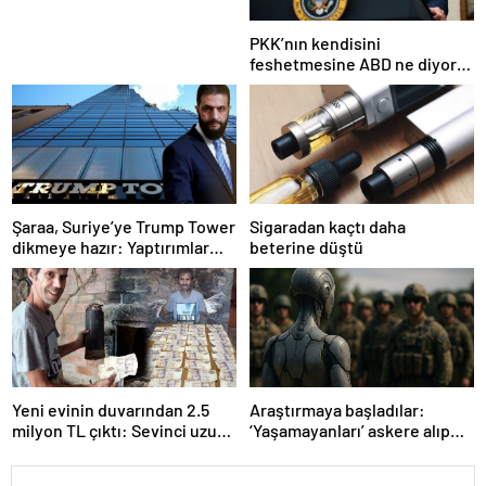
PKK’nın kendisini
feshetmesine ABD ne diyor?
İlk açıklama
Şaraa, Suriye’ye Trump Tower
Sigaradan kaçtı daha
dikmeye hazır: Yaptırımlar
beterine düştü
bitsin yeter
Yeni evinin duvarından 2.5
Araştırmaya başladılar:
milyon TL çıktı: Sevinci uzun
‘Yaşamayanları’ askere alıp
sürmedi
ordu kuracaklar