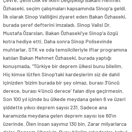
Çevre, Şehircilik ve İklim Değişikliği Bakanı Mehmet
Özhaseki, seçim çalışmaları kapsamında Sinop’a geldi.
İlk olarak Sinop Valiliğini ziyaret eden Bakan Özhaseki,
burada şeref defterini imzaladı. Sinop Valisi Dr.
Mustafa Özarslan, Bakan Özhaseki’ye Sinop’a özgü
kotra hediye etti. Daha sonra Sinop Polisevinde
muhtarlar, STK ve oda temsilcileriyle iftar programına
katılan Bakan Mehmet Özhaseki, burada yaptığı
konuşmada, “Türkiye bir deprem ülkesi bunu bilelim.
Hiç kimse lütfen Sinop’taki kardeşlerim siz de dahil
içinizden ‘bizim burada bir şey olmaz, burası 3’üncü
derece, burası 4’üncü derece’ falan diye geçirmesin.
Son 100 yıl içinde bu ülkede meydana gelen 6 ve üzeri
şiddette yıkıcı deprem sayısı 231. Sadece ana
karamızda meydana gelen deprem sayısı ise 60’ın
üzerinde. Ölen insan sayımız 130 bin. Zarar milyarlarca