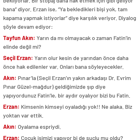
bekliyorlar. Bir stopaj daha hak etmek için gibi geliyor
bana” diyor. Erzan ise, “Ya bekledikleri bişi yok, tam
kapama yapmak istiyorlar” diye karşılık veriyor. Diyalog
şöyle devam ediyor:
Tayfun Akın:
Yarın da mı olmayacak o zaman Fatin’in
elinde değil mi?
Seçil Erzan:
Yarın olur kesin de yarından önce daha
önce hak edilenler var. Onları bana söyleyecekler.
Akın:
Pınar’la (Seçil Erzan’ın yakın arkadaşı Dr. Evrim
Pınar Güzel-mağdur) geldiğimizde şıp diye
yapıyordunuz Fatin’le, bir aydır oyalıyor bizi bu Fatin.
Erzan:
Kimsenin kimseyi oyaladığı yok!! Ne alaka. Biz
yoktan var ettik.
Akın:
Oyalama espriydi.
Erzan:
Çocuk işimizi yapıyor bi de suçlu mu oldu?