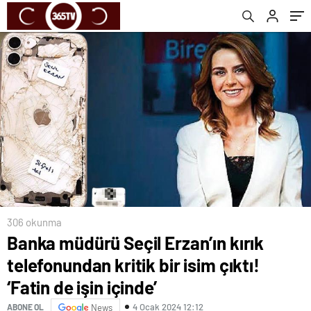
işin içinde’
306 okunma
Banka müdürü Seçil Erzan’ın kırık
telefonundan kritik bir isim çıktı!
‘Fatin de işin içinde’
4 Ocak 2024 12:12
ABONE OL
News