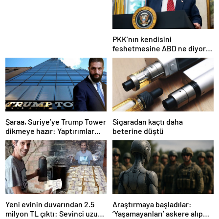
Nesil Lift Çözümleri
PKK’nın kendisini
feshetmesine ABD ne diyor?
İlk açıklama
Şaraa, Suriye’ye Trump Tower
Sigaradan kaçtı daha
dikmeye hazır: Yaptırımlar
beterine düştü
bitsin yeter
Yeni evinin duvarından 2.5
Araştırmaya başladılar:
milyon TL çıktı: Sevinci uzun
‘Yaşamayanları’ askere alıp