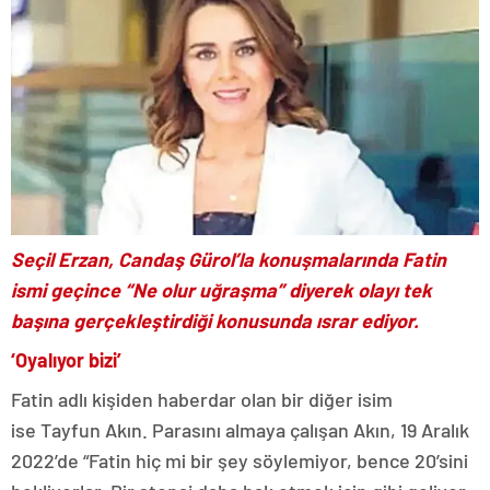
Seçil Erzan, Candaş Gürol’la konuşmalarında Fatin
ismi geçince “Ne olur uğraşma” diyerek olayı tek
başına gerçekleştirdiği konusunda ısrar ediyor.
‘Oyalıyor bizi’
Fatin adlı kişiden haberdar olan bir diğer isim
ise Tayfun Akın. Parasını almaya çalışan Akın, 19 Aralık
2022’de “Fatin hiç mi bir şey söylemiyor, bence 20’sini