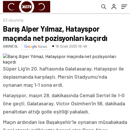
93 okunma
Barış Alper Yılmaz, Hatayspor
maçında net pozisyonları kaçırdı
18 Ocak 2025 16:46
ABONE OL
News
Süper Lig’in 20. haftasında Galatasaray, Hatayspor ile
deplasmanda karşılaştı. Mersin Stadyumu’nda
oynanan maç 1-1 sona erdi.
Hatayspor, maçın 28. dakikasında Cemali Sertel ile 1-0
öne geçti. Galatasaray, Victor Osimhen’in 56. dakikada
penaltıdan attığı golle eşitliği yakaladı.
Maçın ardından ise Başakşehir’le oynanan müsabakada
2 gol atarak galibiyette başrol olan Barış Alper