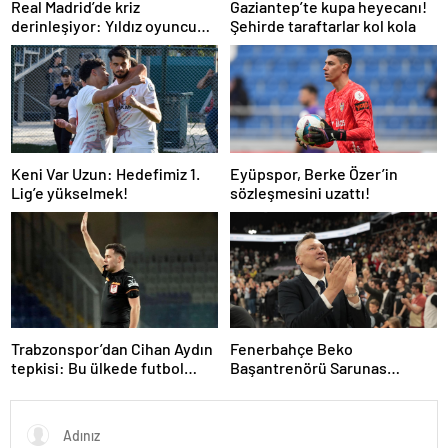
Real Madrid’de kriz
Gaziantep’te kupa heyecanı!
derinleşiyor: Yıldız oyuncu
Şehirde taraftarlar kol kola
takıma dönmek istemiyor
Keni Var Uzun: Hedefimiz 1.
Eyüpspor, Berke Özer’in
Lig’e yükselmek!
sözleşmesini uzattı!
Trabzonspor’dan Cihan Aydın
Fenerbahçe Beko
tepkisi: Bu ülkede futbol
Başantrenörü Sarunas
sahada oynanmıyor
Jasikevicius’dan, Kendrick
Nunn açıklaması