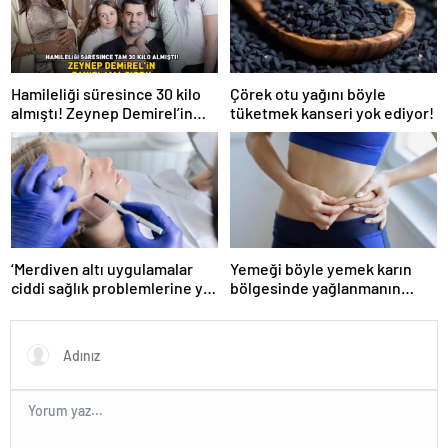
Hamileliği süresince 30 kilo
Çörek otu yağını böyle
almıştı! Zeynep Demirel’in
tüketmek kanseri yok ediyor!
zayıflama sırrı! MUCİZEVİ
ETKİ!
‘Merdiven altı uygulamalar
Yemeği böyle yemek karın
ciddi sağlık problemlerine yol
bölgesinde yağlanmanın
açabiliyor’
önüne geçiyor!