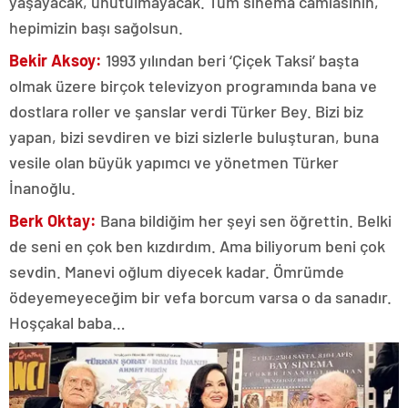
yaşayacak, unutulmayacak. Tüm sinema camiasının,
hepimizin başı sağolsun.
Bekir Aksoy:
1993 yılından beri ‘Çiçek Taksi’ başta
olmak üzere birçok televizyon programında bana ve
dostlara roller ve şanslar verdi Türker Bey. Bizi biz
yapan, bizi sevdiren ve bizi sizlerle buluşturan, buna
vesile olan büyük yapımcı ve yönetmen Türker
İnanoğlu.
Berk Oktay:
Bana bildiğim her şeyi sen öğrettin. Belki
de seni en çok ben kızdırdım. Ama biliyorum beni çok
sevdin. Manevi oğlum diyecek kadar. Ömrümde
ödeyemeyeceğim bir vefa borcum varsa o da sanadır.
Hoşçakal baba…