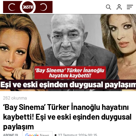
paylaşım
262 okunma
‘Bay Sinema’ Türker İnanoğlu hayatını
kaybetti! Eşi ve eski eşinden duygusal
paylaşım
27 Temmuz 2024 00:15
ABONE OL
News