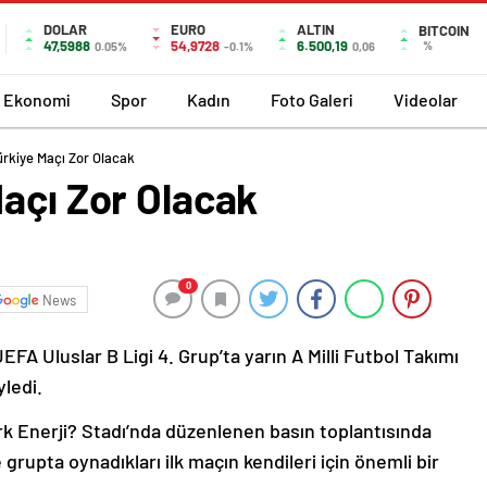
DOLAR
EURO
ALTIN
BITCOIN
47,5988
54,9728
6.500,19
%
0.05%
-0.1%
0,06
Ekonomi
Spor
Kadın
Foto Galeri
Videolar
ürkiye Maçı Zor Olacak
açı Zor Olacak
0
News
EFA Uluslar B Ligi 4. Grup’ta yarın A Milli Futbol Takımı
yledi.
 Enerji? Stadı’nda düzenlenen basın toplantısında
grupta oynadıkları ilk maçın kendileri için önemli bir