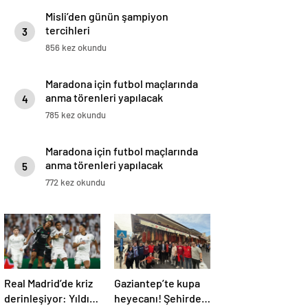
Misli’den günün şampiyon
tercihleri
3
856 kez okundu
Maradona için futbol maçlarında
anma törenleri yapılacak
4
785 kez okundu
Maradona için futbol maçlarında
anma törenleri yapılacak
5
772 kez okundu
Real Madrid’de kriz
Gaziantep’te kupa
derinleşiyor: Yıldız
heyecanı! Şehirde