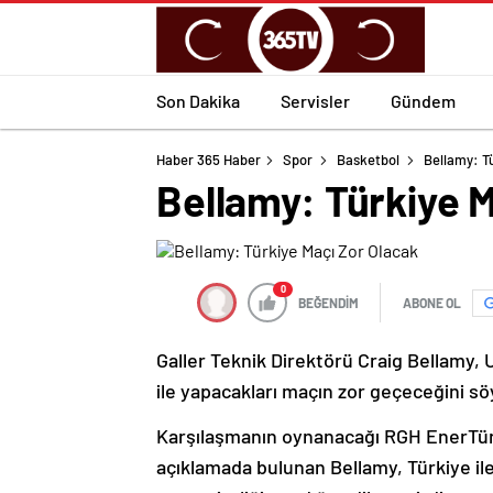
Son Dakika
Servisler
Gündem
Haber 365 Haber
Spor
Basketbol
Bellamy: T
Bellamy: Türkiye M
0
BEĞENDİM
ABONE OL
Galler Teknik Direktörü Craig Bellamy, U
ile yapacakları maçın zor geçeceğini sö
Karşılaşmanın oynanacağı RGH EnerTürk
açıklamada bulunan Bellamy, Türkiye ile 