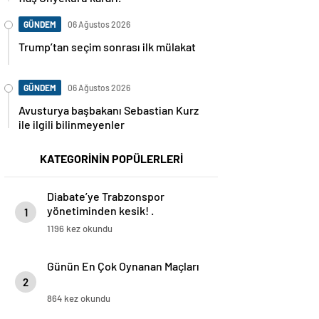
GÜNDEM
06 Ağustos 2026
Trump’tan seçim sonrası ilk mülakat
GÜNDEM
06 Ağustos 2026
Avusturya başbakanı Sebastian Kurz
ile ilgili bilinmeyenler
KATEGORİNİN POPÜLERLERİ
Diabate’ye Trabzonspor
yönetiminden kesik! .
1
1196 kez okundu
Günün En Çok Oynanan Maçları
2
864 kez okundu