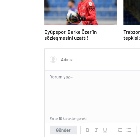
Eyüpspor, Berke Özer’in
Trabzon
sözleşmesini uzattı!
tepkisi
oynanm
En az 10 karakter gerekli
Gönder