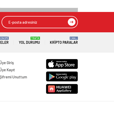
KONOMİ
TRAFİK
CANLI
TELER
YOL DURUMU
KRIPTO PARALAR
Üye Giriş
Üye Kayıt
Şifremi Unuttum