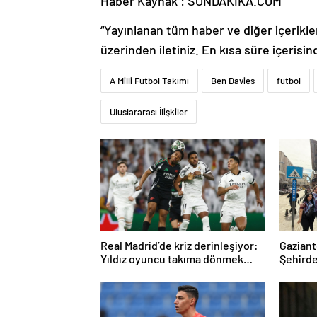
Haber Kaynak : SONDAKIKA.COM
“Yayınlanan tüm haber ve diğer içerikler i
üzerinden iletiniz. En kısa süre içerisin
A Milli Futbol Takımı
Ben Davies
futbol
Uluslararası İlişkiler
Real Madrid’de kriz derinleşiyor:
Gaziant
Yıldız oyuncu takıma dönmek
Şehirde
istemiyor