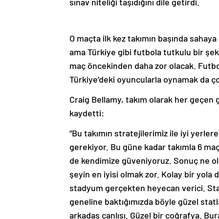
sınav niteliği taşıdığını dile getirdi.
O maçta ilk kez takımın başında sahaya ç
ama Türkiye gibi futbola tutkulu bir şe
maç öncekinden daha zor olacak. Futbol
Türkiye’deki oyuncularla oynamak da ço
Craig Bellamy, takım olarak her geçen g
kaydetti:
“Bu takımın stratejilerimiz ile iyi yer
gerekiyor. Bu güne kadar takımla 6 maça
de kendimize güveniyoruz. Sonuç ne ol
şeyin en iyisi olmak zor. Kolay bir yola
stadyum gerçekten heyecan verici. Sta
geneline baktığımızda böyle güzel statla
arkadaş canlısı. Güzel bir coğrafya. B