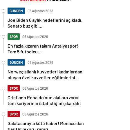
GÜNDEM
06 Ağustos 2026
Joe Biden 6 aylık hedeflerini açıkladı.
Senato buz gibi…
SPOR
06 Ağustos 2026
En fazla kızaran takım Antalyaspor!
Tam 5 futbolcu….
GÜNDEM
06 Ağustos 2026
Norweç silahlı kuvvetleri kadınlardan
oluşan özel kuvvetler eğitimlerini
başlattı.
SPOR
06 Ağustos 2026
Cristiano Ronaldo’nun akıllara zarar
tüm kariyerinin istatistiğini çıkardık !
SPOR
06 Ağustos 2026
Galatasaray’a kötü haber! Monaco’dan
flaş Onyekuru kararı.