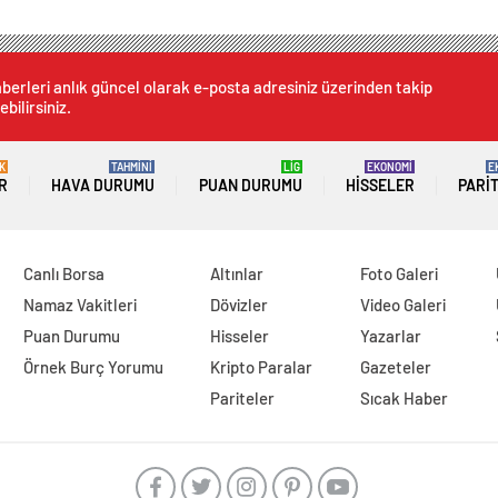
berleri anlık güncel olarak e-posta adresiniz üzerinden takip
ebilirsiniz.
K
TAHMİNİ
LİG
EKONOMİ
E
R
HAVA DURUMU
PUAN DURUMU
HISSELER
PARI
Canlı Borsa
Altınlar
Foto Galeri
Namaz Vakitleri
Dövizler
Video Galeri
Puan Durumu
Hisseler
Yazarlar
Örnek Burç Yorumu
Kripto Paralar
Gazeteler
Pariteler
Sıcak Haber