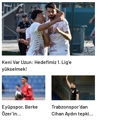
oyuncu takıma
taraftarlar kol kola
dönmek istemiyor
Keni Var Uzun: Hedefimiz 1. Lig’e
yükselmek!
Eyüpspor, Berke
Trabzonspor’dan
Özer’in
Cihan Aydın tepkisi:
sözleşmesini uzattı!
Bu ülkede futbol
sahada oynanmıyor