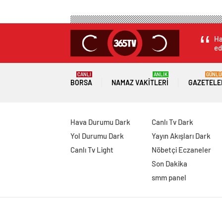
Ha
ed
CANLI
ANLIK
GÜNLÜ
BORSA
NAMAZ VAKITLERI
GAZETELE
Hava Durumu Dark
Canlı Tv Dark
Yol Durumu Dark
Yayın Akışları Dark
Canlı Tv Light
Nöbetçi Eczaneler
Son Dakika
smm panel