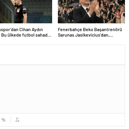
spor’dan Cihan Aydın
Fenerbahçe Beko Başantrenörü
: Bu ülkede futbol sahada
Sarunas Jasikevicius’dan,
ıyor
Kendrick Nunn açıklaması