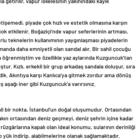
a getirilir, vapur iskelesinin yakınındaki kayık
şemedi, piyade çok hızlı ve estetik olmasına karşın
çok etkilenir. Boğaziçi’nde vapur seferlerinin artması,
urlu teknelerin kullanımının yaygınlaşması piyadelerin
manda daha emniyetli olan sandal alır. Bir sahil çocuğu
 öğrenmiştim ve özellikle yaz aylarında Kuzguncuk’tan
tur. Kızlı, erkekli bir grup arkadaş sandala doluşur, sıra
ik. Akıntıya karşı Kanlıca’ya gitmek zordur ama dönüş
uş aşağı iner gibi Kuzguncuk’a varırsınız.
li bir nokta, İstanbul’un doğal oluşumudur. Ortasından
akın ortasından deniz geçmeyi, deniz şehrin içine kadar
 rüzgârlarına kapalı olan ideal konumu, sularının derinliği
p yük indirip, alabilmelerine olanak sağlamaktadır.