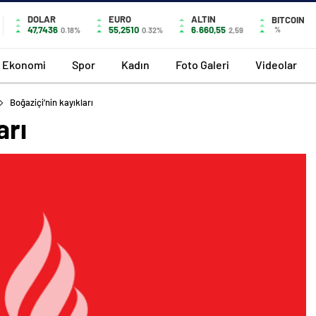
DOLAR
EURO
ALTIN
BITCOIN
47,7436
55,2510
6.660,55
%
0.18%
0.32%
2,59
Ekonomi
Spor
Kadın
Foto Galeri
Videolar
Boğaziçi’nin kayıkları
arı