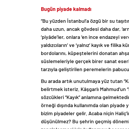
Bugün piyade kalmadı
“Bu yüzden İstanbul’a özgü bir su taşı
daha uzun, ancak gövdesi daha dar, ‘armu
‘piyâde’ler, onlara ‘en ince endazeyi ve
yaldızcıların’ ve ‘yalnız’ kayık ve filika 
bordolarını, küpeştelerini donatan ahşap
süslemeleriyle gerçek birer sanat eser
tarzıyla geliştirilen peremelerin pabucu
Bu arada artık unutulmaya yüz tutan “
belirtmek isteriz. Kâşgarlı Mahmud’un “
sözcükleri “Kayık” anlamına gelmektedi
örneği dışında kullanımda olan piyade 
bizim piyadeler gelir. Acaba niçin Haliç
düşünülmez? Bu şehrin geçmiş dönemlerin