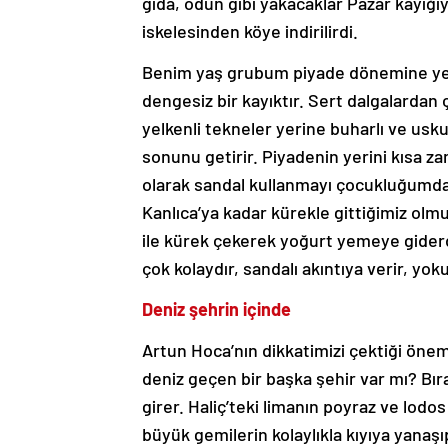
gıda, odun gibi yakacaklar Pazar kayığıyl
iskelesinden köye indirilirdi.
Benim yaş grubum piyade dönemine yeti
dengesiz bir kayıktır. Sert dalgalardan 
yelkenli tekneler yerine buharlı ve usk
sonunu getirir. Piyadenin yerini kısa za
olarak sandal kullanmayı çocukluğumda
Kanlıca’ya kadar kürekle gittiğimiz olmuş
ile kürek çekerek yoğurt yemeye giderd
çok kolaydır, sandalı akıntıya verir, yok
Deniz şehrin içinde
Artun Hoca’nın dikkatimizi çektiği önem
deniz geçen bir başka şehir var mı? Bır
girer. Haliç’teki limanın poyraz ve lodos
büyük gemilerin kolaylıkla kıyıya yanaşı