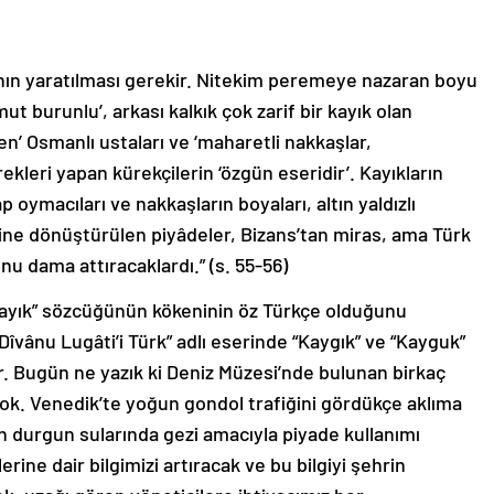
tının yaratılması gerekir. Nitekim peremeye nazaran boyu
t burunlu’, arkası kalkık çok zarif bir kayık olan
ren’ Osmanlı ustaları ve ‘maharetli nakkaşlar,
kürekleri yapan kürekçilerin ‘özgün eseridir’. Kayıkların
 oymacıları ve nakkaşların boyaları, altın yaldızlı
ine dönüştürülen piyâdeler, Bizans’tan miras, ama Türk
nu dama attıracaklardı.” (s. 55-56)
Kayık” sözcüğünün kökeninin öz Türkçe olduğunu
Dîvânu Lugâti’i Türk” adlı eserinde “Kaygık” ve “Kayguk”
r. Bugün ne yazık ki Deniz Müzesi’nde bulunan birkaç
yok. Venedik’te yoğun gondol trafiğini gördükçe aklıma
’in durgun sularında gezi amacıyla piyade kullanımı
e dair bilgimizi artıracak ve bu bilgiyi şehrin