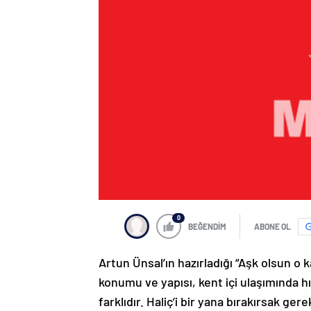
0
BEĞENDİM
ABONE OL
Artun Ünsal’ın hazırladığı “Aşk olsun o k
konumu ve yapısı, kent içi ulaşımında h
farklıdır. Haliç’i bir yana bırakırsak g