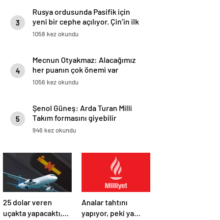
Rusya ordusunda Pasifik için
yeni bir cephe açılıyor. Çin’in ilk
3
tepkisi!
1058 kez okundu
Mecnun Otyakmaz: Alacağımız
her puanın çok önemi var
4
1056 kez okundu
Şenol Güneş: Arda Turan Milli
Takım formasını giyebilir
5
946 kez okundu
25 dolar veren
Analar tahtını
uçakta yapacaktı,
yapıyor, peki ya