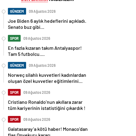
GÜNDEM
09 Ağustos 2026
Joe Biden 6 aylık hedeflerini açıkladı.
Senato buz gibi…
SPOR
09 Ağustos 2026
En fazla kızaran takım Antalyaspor!
Tam 5 futbolcu….
GÜNDEM
09 Ağustos 2026
Norweç silahlı kuvvetleri kadınlardan
oluşan özel kuvvetler eğitimlerini
başlattı.
SPOR
09 Ağustos 2026
Cristiano Ronaldo’nun akıllara zarar
tüm kariyerinin istatistiğini çıkardık !
SPOR
09 Ağustos 2026
Galatasaray’a kötü haber! Monaco’dan
flaş Onyekuru kararı.