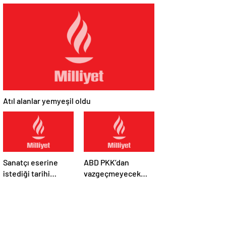
sonu fiyasko oldu!
bahtını?
‘Sigara İçenler
Ekspresi’
Atıl alanlar yemyeşil oldu
Sanatçı eserine
ABD PKK’dan
istediği tarihi
vazgeçmeyecek
verebilir mi?
gibi…