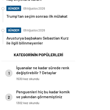
GÜNDEM
09 Ağustos 2026
Trump’tan seçim sonrası ilk mülakat
GÜNDEM
09 Ağustos 2026
Avusturya başbakanı Sebastian Kurz
ile ilgili bilinmeyenler
KATEGORİNİN POPÜLERLERİ
İguanalar ne kadar sürede renk
değiştirebilir ? Detaylar
1
burada…
1530 kez okundu
Penguenleri hiç bu kadar komik
ve yakından görmemiştiniz
2
1302 kez okundu