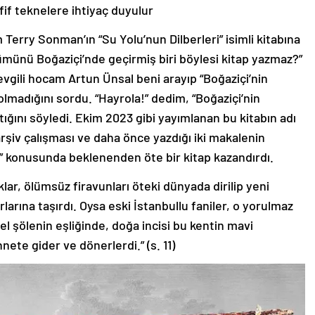
fif teknelere ihtiyaç duyulur
Terry Sonman’ın “Su Yolu’nun Dilberleri” isimli kitabına
ümünü Boğaziçi’nde geçirmiş biri böylesi kitap yazmaz?”
gili hocam Artun Ünsal beni arayıp “Boğaziçi’nin
up olmadığını sordu. “Hayrola!” dedim, “Boğaziçi’nin
alıştığını söyledi. Ekim 2023 gibi yayımlanan bu kitabın adı
 arşiv çalışması ve daha önce yazdığı iki makalenin
arı” konusunda beklenenden öte bir kitap kazandırdı.
klar, ölümsüz firavunları öteki dünyada dirilip yeni
arına taşırdı. Oysa eski İstanbullu faniler, o yorulmaz
el şölenin eşliğinde, doğa incisi bu kentin mavi
ete gider ve dönerlerdi.” (s. 11)