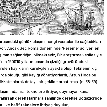
 arasındaki günlük ulaşımı hangi vasıtalar ile sağladıkları
uyor. Ancak Geç Roma döneminde “Pereme” adı verilen
şımın sağlandığını bilmekteyiz. Bir araştırma vesilesiyle
in 1500’lü yılların başında çizdiği gravüründeki
ülen kayıkların kürekçileri ayakta olup, teknenin kıç
rda olduğu gibi kayığı yönetiyorlardı. Artun Hoca bu
kkate alarak detaylı bir şekilde araştırmış. (s. 38-39)
ulaşımında hızlı teknelere ihtiyaç duymayan kanal
 bırakırsak gerek Marmara sahilinde gerekse Boğaziçi’nde
li ve hafif teknelere ihtiyaç duyulur.