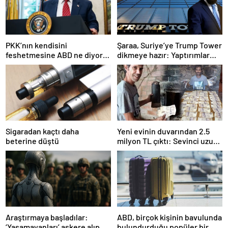
PKK’nın kendisini
Şaraa, Suriye’ye Trump Tower
feshetmesine ABD ne diyor?
dikmeye hazır: Yaptırımlar
İlk açıklama
bitsin yeter
Sigaradan kaçtı daha
Yeni evinin duvarından 2.5
beterine düştü
milyon TL çıktı: Sevinci uzun
sürmedi
Araştırmaya başladılar:
ABD, birçok kişinin bavulunda
‘Yaşamayanları’ askere alıp
bulundurduğu popüler bir