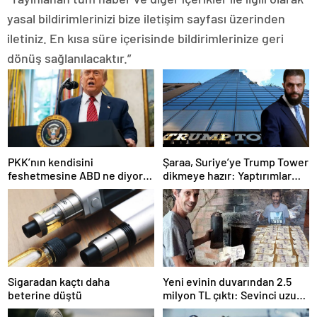
yasal bildirimlerinizi bize iletişim sayfası üzerinden
iletiniz. En kısa süre içerisinde bildirimlerinize geri
dönüş sağlanılacaktır.”
PKK’nın kendisini
Şaraa, Suriye’ye Trump Tower
feshetmesine ABD ne diyor?
dikmeye hazır: Yaptırımlar
İlk açıklama
bitsin yeter
Sigaradan kaçtı daha
Yeni evinin duvarından 2.5
beterine düştü
milyon TL çıktı: Sevinci uzun
sürmedi