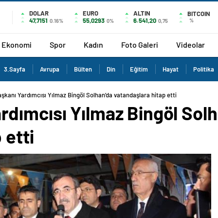
DOLAR
EURO
ALTIN
BITCOIN
47,7151
55,0293
6.541,20
%
0.16%
0%
0,75
Ekonomi
Spor
Kadın
Foto Galeri
Videolar
3.Sayfa
Avrupa
Bülten
Din
Eğitim
Hayat
Politika
kanı Yardımcısı Yılmaz Bingöl Solhan’da vatandaşlara hitap etti
dımcısı Yılmaz Bingöl Solh
 etti