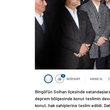
0
BEĞENDİM
ABONE OL
Bingöl’ün Solhan ilçesinde vatandaşla
deprem bölgesinde konut teslimin devam
konut, hak sahiplerine teslim edildi. Da