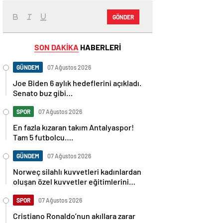
GÖNDER
SON DAKİKA
HABERLERİ
GÜNDEM
07 Ağustos 2026
Joe Biden 6 aylık hedeflerini açıkladı.
Senato buz gibi…
SPOR
07 Ağustos 2026
En fazla kızaran takım Antalyaspor!
Tam 5 futbolcu….
GÜNDEM
07 Ağustos 2026
Norweç silahlı kuvvetleri kadınlardan
oluşan özel kuvvetler eğitimlerini
başlattı.
SPOR
07 Ağustos 2026
Cristiano Ronaldo’nun akıllara zarar