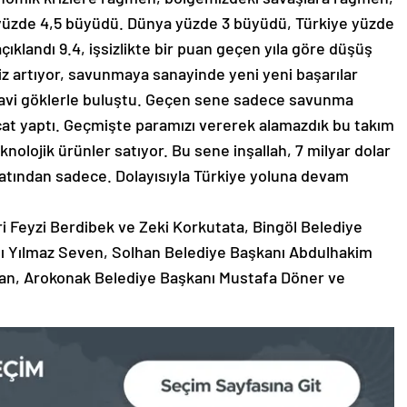
üzde 4,5 büyüdü. Dünya yüzde 3 büyüdü, Türkiye yüzde
ıklandı 9.4, işsizlikte bir puan geçen yıla göre düşüş
miz artıyor, savunmaya sanayinde yeni yeni başarılar
Mavi göklerle buluştu. Geçen sene sadece savunma
acat yaptı. Geçmişte paramızı vererek alamazdık bu takım
knolojik ürünler satıyor. Bu sene inşallah, 7 milyar dolar
catından sadece. Dolayısıyla Türkiye yoluna devam
ri Feyzi Berdibek ve Zeki Korkutata, Bingöl Belediye
anı Yılmaz Seven, Solhan Belediye Başkanı Abdulhakim
lışan, Arokonak Belediye Başkanı Mustafa Döner ve