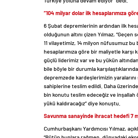
Türkiye yoluna devam ediyor” dedi.
“104 milyar dolar ilk hesaplarımıza göre
6 Şubat depremlerinin ardından ilk hesa
olduğunun altını çizen Yılmaz, “Geçen s
11 vilayetimiz, 14 milyon nüfusumuz bu b
hesaplarımıza göre bir maliyetle karşı ka
güçlü liderimiz var ve bu yükün altından
bile böyle bir durumla karşılaştıklarında
depremzede kardeşlerimizin yaralarını 
sahiplerine teslim edildi. Daha üzerinde
bin konutu teslim edeceğiz ve inşallah
yükü kaldıracağız” diye konuştu.
Savunma sanayinde ihracat hedefi 7 m
Cumhurbaşkanı Yardımcısı Yılmaz, açık
“Bütün bunlara rağmen, dünyadaki eko