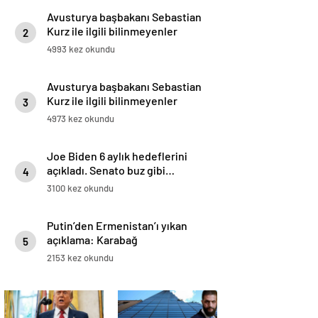
Avusturya başbakanı Sebastian
Kurz ile ilgili bilinmeyenler
2
4993 kez okundu
Avusturya başbakanı Sebastian
Kurz ile ilgili bilinmeyenler
3
4973 kez okundu
Joe Biden 6 aylık hedeflerini
açıkladı. Senato buz gibi…
4
3100 kez okundu
Putin’den Ermenistan’ı yıkan
açıklama: Karabağ
5
Azerbaycan’ın ayrılmaz bir
2153 kez okundu
parçasıdır!