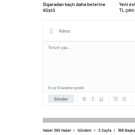
Sigaradan kaçtı daha beterine
Yeni ev
düştü
TL çıkt
En az 10 karakter gerekli
Gönder
Haber 365 Haber
Gündem
3.Sayfa
İBB Başka