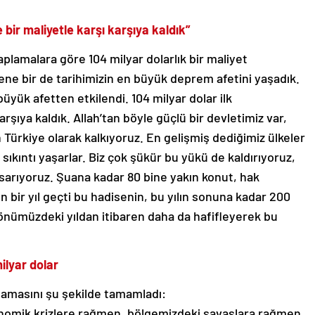
 bir maliyetle karşı karşıya kaldık”
plamalara göre 104 milyar dolarlık bir maliyet
ene bir de tarihimizin en büyük deprem afetini yaşadık.
üyük afetten etkilendi. 104 milyar dolar ilk
rşıya kaldık. Allah’tan böyle güçlü bir devletimiz var,
 Türkiye olarak kalkıyoruz. En gelişmiş dediğimiz ülkeler
 sıkıntı yaşarlar. Biz çok şükür bu yükü de kaldırıyoruz,
sarıyoruz. Şuana kadar 80 bine yakın konut, hak
n bir yıl geçti bu hadisenin, bu yılın sonuna kadar 200
 önümüzdeki yıldan itibaren daha da hafifleyerek bu
ilyar dolar
lamasını şu şekilde tamamladı:
nomik krizlere rağmen, bölgemizdeki savaşlara rağmen,