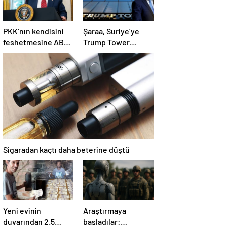
PKK’nın kendisini
Şaraa, Suriye’ye
feshetmesine ABD
Trump Tower
ne diyor? İlk
dikmeye hazır:
açıklama
Yaptırımlar bitsin
yeter
Sigaradan kaçtı daha beterine düştü
Yeni evinin
Araştırmaya
duvarından 2.5
başladılar: