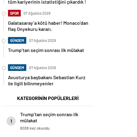
tüm kariyerinin istatistiğini çıkardık !
SPOR
07 Ağustos 2026
Galatasaray’a kötü haber! Monaco’dan
flaş Onyekuru kararı.
GÜNDEM
07 Ağustos 2026
Trump’tan seçim sonrası ilk mülakat
GÜNDEM
07 Ağustos 2026
Avusturya başbakanı Sebastian Kurz
ile ilgili bilinmeyenler
KATEGORİNİN POPÜLERLERİ
Trump’tan seçim sonrası ilk
mülakat
1
8038 kez okundu