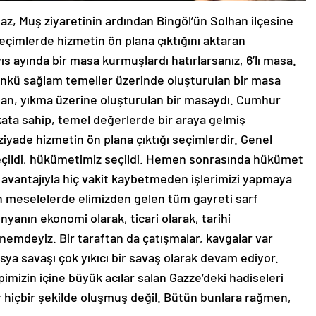
, Muş ziyaretinin ardından Bingöl’ün Solhan ilçesine
seçimlerde hizmetin ön plana çıktığını aktaran
 ayında bir masa kurmuşlardı hatırlarsanız, 6’lı masa.
Çünkü sağlam temeller üzerinde oluşturulan bir masa
ulan, yıkma üzerine oluşturulan bir masaydı. Cumhur
akata sahip, temel değerlerde bir araya gelmiş
iyade hizmetin ön plana çıktığı seçimlerdir. Genel
z seçildi, hükümetimiz seçildi. Hemen sonrasında hükümet
avantajıyla hiç vakit kaybetmeden işlerimizi yapmaya
ün meselelerde elimizden gelen tüm gayreti sarf
yanın ekonomi olarak, ticari olarak, tarihi
önemdeyiz. Bir taraftan da çatışmalar, kavgalar var
ya savaşı çok yıkıcı bir savaş olarak devam ediyor.
imizin içine büyük acılar salan Gazze’deki hadiseleri
ar hiçbir şekilde oluşmuş değil. Bütün bunlara rağmen,