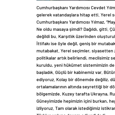
Cumhurbaşkanı Yardımcısı Cevdet Yılmaz
gelerek vatandaşlara hitap etti. Yerel 
Cumhurbaşkanı Yardımcısı Yılmaz, “Mayıs
Ne oldu masaya şimdi? Dağıldı, gitti. 
değildi bu. Karşıtlık üzerinden oluştur
İttifakı ise öyle değil, geniş bir mutab
mutabakat. Yerel seçimler, siyasetten z
politikalar artık belirlendi, meclisimi
kuruldu, yeni hükümet sistemimizin de 
başladık. Güçlü bir kabinemiz var. Büt
ediyoruz. Kolay bir dönemde değiliz, dün
ortalamalarının altında seyrettiği bir d
bölgemizde. Kuzey tarafta Ukrayna, Rus
Güneyimizde hepimizin içini burkan, hep
izliyoruz. Tam olarak istediğimiz istikr