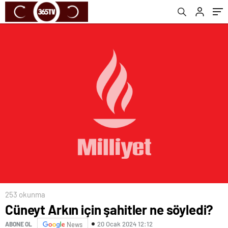
253 okunma
Cüneyt Arkın için şahitler ne söyledi?
20 Ocak 2024 12:12
ABONE OL
News