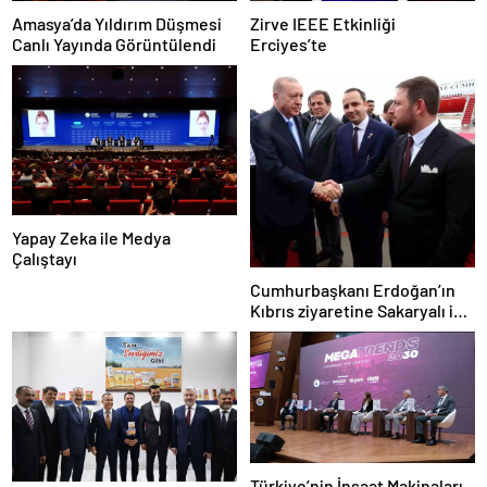
Amasya’da Yıldırım Düşmesi
Zirve IEEE Etkinliği
Canlı Yayında Görüntülendi
Erciyes’te
Yapay Zeka ile Medya
Çalıştayı
Cumhurbaşkanı Erdoğan’ın
Kıbrıs ziyaretine Sakaryalı iş
insanı da eşlik etti
Türkiye’nin İnşaat Makinaları