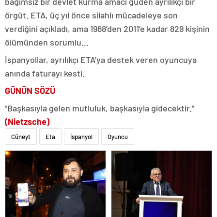
bağımsız bir devlet kurma amacı güden ayrılıkçı bir
örgüt. ETA, üç yıl önce silahlı mücadeleye son
verdiğini açıkladı, ama 1968’den 2011’e kadar 829 kişinin
ölümünden sorumlu…
İspanyollar, ayrılıkçı ETA’ya destek veren oyuncuya
anında faturayı kesti.
GÜNÜN SÖZÜ
“Başkasıyla gelen mutluluk, başkasıyla gidecektir.”
(Nietzsche)
Cüneyt
Eta
İspanyol
Oyuncu