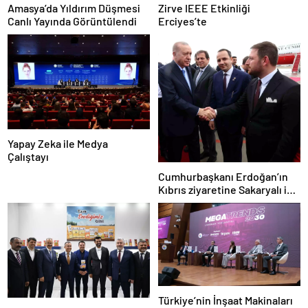
Amasya’da Yıldırım Düşmesi
Zirve IEEE Etkinliği
Canlı Yayında Görüntülendi
Erciyes’te
Yapay Zeka ile Medya
Çalıştayı
Cumhurbaşkanı Erdoğan’ın
Kıbrıs ziyaretine Sakaryalı iş
insanı da eşlik etti
Türkiye’nin İnşaat Makinaları