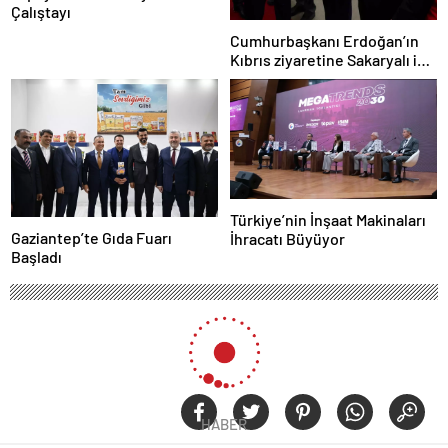
Çalıştayı
Cumhurbaşkanı Erdoğan’ın
Kıbrıs ziyaretine Sakaryalı iş
insanı da eşlik etti
Türkiye’nin İnşaat Makinaları
Gaziantep’te Gıda Fuarı
İhracatı Büyüyor
Başladı
HABER