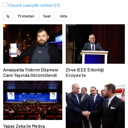
İş
Protestan
Saat
Usta
Amasya’da Yıldırım Düşmesi
Zirve IEEE Etkinliği
Canlı Yayında Görüntülendi
Erciyes’te
Yapay Zeka ile Medya