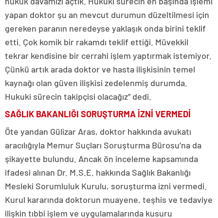
hukuk davamızı açtık. Hukuki sürecin en başında işlemi
yapan doktor şu an mevcut durumun düzeltilmesi için
gereken paranın neredeyse yaklaşık onda birini teklif
etti. Çok komik bir rakamdı teklif ettiği. Müvekkil
tekrar kendisine bir cerrahi işlem yaptırmak istemiyor.
Çünkü artık arada doktor ve hasta ilişkisinin temel
kaynağı olan güven ilişkisi zedelenmiş durumda.
Hukuki sürecin takipçisi olacağız” dedi.
SAĞLIK BAKANLIĞI SORUŞTURMA İZNİ VERMEDİ
Öte yandan Gülizar Aras, doktor hakkında avukatı
aracılığıyla Memur Suçları Soruşturma Bürosu’na da
şikayette bulundu. Ancak ön inceleme kapsamında
ifadesi alınan Dr. M.S.E. hakkında Sağlık Bakanlığı
Mesleki Sorumluluk Kurulu, soruşturma izni vermedi.
Kurul kararında doktorun muayene, teşhis ve tedaviye
ilişkin tıbbi işlem ve uygulamalarında kusuru