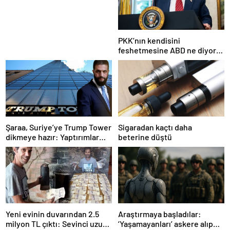
Nesil Lift Çözümleri
PKK’nın kendisini
feshetmesine ABD ne diyor?
İlk açıklama
Şaraa, Suriye’ye Trump Tower
Sigaradan kaçtı daha
dikmeye hazır: Yaptırımlar
beterine düştü
bitsin yeter
Yeni evinin duvarından 2.5
Araştırmaya başladılar:
milyon TL çıktı: Sevinci uzun
‘Yaşamayanları’ askere alıp