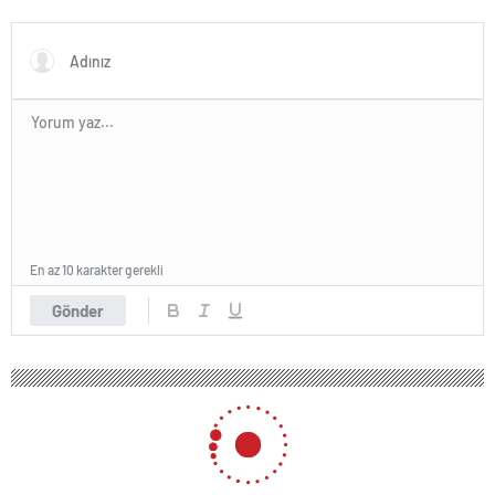
sürmedi
ordu kuracaklar
En az 10 karakter gerekli
Gönder