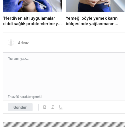
‘Merdiven altı uygulamalar
Yemeği böyle yemek karın
ciddi sağlık problemlerine yol
bölgesinde yağlanmanın
açabiliyor’
önüne geçiyor!
En az 10 karakter gerekli
Gönder