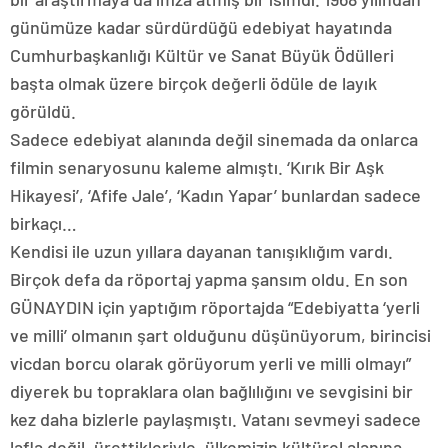
günümüze kadar sürdürdüğü edebiyat hayatında
Cumhurbaşkanlığı Kültür ve Sanat Büyük Ödülleri
başta olmak üzere birçok değerli ödüle de layık
görüldü.
Sadece edebiyat alanında değil sinemada da onlarca
filmin senaryosunu kaleme almıştı. ‘Kırık Bir Aşk
Hikayesi’, ‘Afife Jale’, ‘Kadın Yapar’ bunlardan sadece
birkaçı…
Kendisi ile uzun yıllara dayanan tanışıklığım vardı.
Birçok defa da röportaj yapma şansım oldu. En son
GÜNAYDIN için yaptığım röportajda “Edebiyatta ‘yerli
ve milli’ olmanın şart olduğunu düşünüyorum, birincisi
vicdan borcu olarak görüyorum yerli ve milli olmayı”
diyerek bu topraklara olan bağlılığını ve sevgisini bir
kez daha bizlerle paylaşmıştı. Vatanı sevmeyi sadece
lafla değil, ürettikleriyle, ülkemizin kültürel alanına