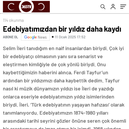
114 okunma
Edebiyatımızdan bir yıldız daha kaydı
11 Ocak 2025 17:52
ABONE OL
News
Selim İleri tanıdığım en naif insanlardan biriydi. Çok iyi
bir edebiyatçı olmasının yanı sıra senarist ve
eleştirmen kimliğiyle de çok yönlü biriydi. Onu
kaybettiğimizin haberini alınca, Ferdi Tayfur’un
ardından bir yıldızımızı daha kaybettik dedim. Tayfur
nasıl ki müzik dünyamızın yıldızı ise İleri de yazdığı
onlarca eseriyle edebiyatımızın yıldız isimlerinden
biriydi. İleri, ‘Türk edebiyatının yaşayan hafızası’ olarak
tanımlanıyordu. Edebiyatımızın 1874-1980 yılları
arasındaki tarihi seyrini gözler önüne seren çok önemli
bir araştırmaya da imza atmış bir isimdi. 1968 yılından