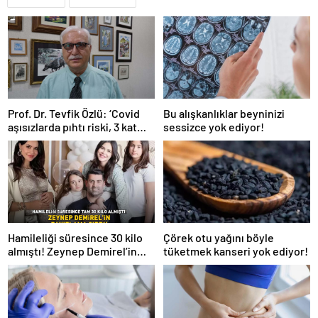
Prof. Dr. Tevfik Özlü: ‘Covid
Bu alışkanlıklar beyninizi
aşısızlarda pıhtı riski, 3 kat
sessizce yok ediyor!
daha fazla’
Hamileliği süresince 30 kilo
Çörek otu yağını böyle
almıştı! Zeynep Demirel’in
tüketmek kanseri yok ediyor!
zayıflama sırrı! MUCİZEVİ
ETKİ!