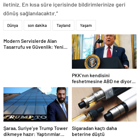
iletiniz. En kısa süre içerisinde bildirimlerinize geri
dönüş sağlanılacaktır.”
Dünya
son dakika
Tayland
Yaşam
Modern Servislerde Alan
Tasarrufu ve Güvenlik: Yeni
Nesil Lift Çözümleri
PKK’nın kendisini
feshetmesine ABD ne diyor?
İlk açıklama
Şaraa, Suriye’ye Trump Tower
Sigaradan kaçtı daha
dikmeye hazır: Yaptırımlar
beterine düştü
bitsin yeter