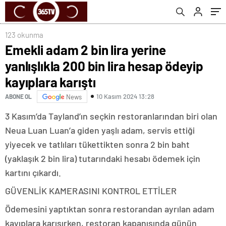
123 okunma
Emekli adam 2 bin lira yerine
yanlışlıkla 200 bin lira hesap ödeyip
kayıplara karıştı
10 Kasım 2024 13:28
ABONE OL
News
3 Kasım’da Tayland’ın seçkin restoranlarından biri olan
Neua Luan Luan’a giden yaşlı adam, servis ettiği
yiyecek ve tatlıları tükettikten sonra 2 bin baht
(yaklaşık 2 bin lira) tutarındaki hesabı ödemek için
kartını çıkardı.
GÜVENLİK KAMERASINI KONTROL ETTİLER
Ödemesini yaptıktan sonra restorandan ayrılan adam
kayıplara karışırken, restoran kapanışında günün