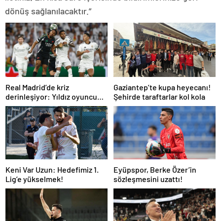
dönüş sağlanılacaktır.”
Real Madrid’de kriz
Gaziantep’te kupa heyecanı!
derinleşiyor: Yıldız oyuncu
Şehirde taraftarlar kol kola
takıma dönmek istemiyor
Keni Var Uzun: Hedefimiz 1.
Eyüpspor, Berke Özer’in
Lig’e yükselmek!
sözleşmesini uzattı!