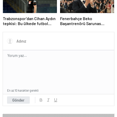
Trabzonspor’dan Cihan Aydın
Fenerbahçe Beko
tepkisi: Bu ülkede futbol
Başantrenörü Sarunas
sahada oynanmıyor
Jasikevicius’dan, Kendrick
Nunn açıklaması
En az 10 karakter gerekli
Gönder