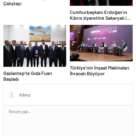
Çalıştayı
Cumhurbaşkanı Erdoğan’ın
Kıbrıs ziyaretine Sakaryalı iş
insanı da eşlik etti
Türkiye’nin İnşaat Makinaları
Gaziantep’te Gıda Fuarı
İhracatı Büyüyor
Başladı