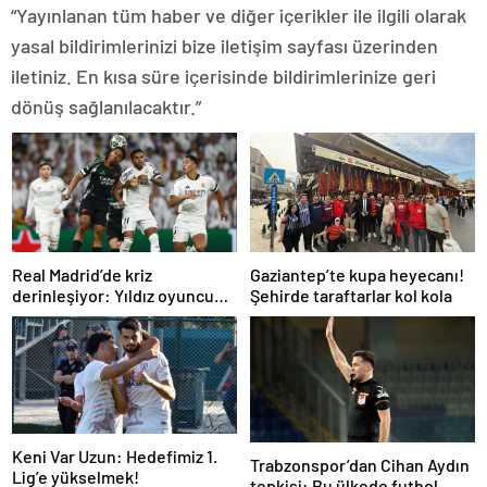
“Yayınlanan tüm haber ve diğer içerikler ile ilgili olarak
yasal bildirimlerinizi bize iletişim sayfası üzerinden
iletiniz. En kısa süre içerisinde bildirimlerinize geri
dönüş sağlanılacaktır.”
Real Madrid’de kriz
Gaziantep’te kupa heyecanı!
derinleşiyor: Yıldız oyuncu
Şehirde taraftarlar kol kola
takıma dönmek istemiyor
Keni Var Uzun: Hedefimiz 1.
Trabzonspor’dan Cihan Aydın
Lig’e yükselmek!
tepkisi: Bu ülkede futbol