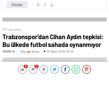
Gönder
107 okunma
Trabzonspor’dan Cihan Aydın tepkisi:
Bu ülkede futbol sahada oynanmıyor
12 Mayıs 2025 18:24
ABONE OL
News
0
0
0
0