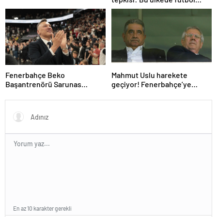
sahada oynanmıyor
Fenerbahçe Beko
Mahmut Uslu harekete
Başantrenörü Sarunas
geçiyor! Fenerbahçe’ye
Jasikevicius’dan, Kendrick
başkan adayı…
Nunn açıklaması
En az 10 karakter gerekli