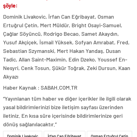
şöyle:
Dominik Livakovic, İrfan Can Eğribayat, Osman
Ertuğrul Çetin, Mert Müldür, Bright Osayi-Samuel,
Çağlar Söyüncü, Rodrigo Becao, Samet Akaydın,
Yusuf Akçiçek, İsmail Yüksek, Sofyan Amrabat, Fred,
Sebastian Szymanski, Mert Hakan Yandaş, Dusan
Tadic, Allan Saint-Maximin, Edin Dzeko, Youssef En-
Nesyri, Cenk Tosun, Şükür Toğrak, Zeki Dursun, Kaan
Akyazı
Haber Kaynak : SABAH.COM.TR
“Yayınlanan tüm haber ve diğer içerikler ile ilgili olarak
yasal bildirimlerinizi bize iletişim sayfası üzerinden
iletiniz. En kısa süre içerisinde bildirimlerinize geri
dönüş sağlanılacaktır.”
Dominik Livakovic
İrfan Can Eğribayat
Osman Ertuğrul Çetin