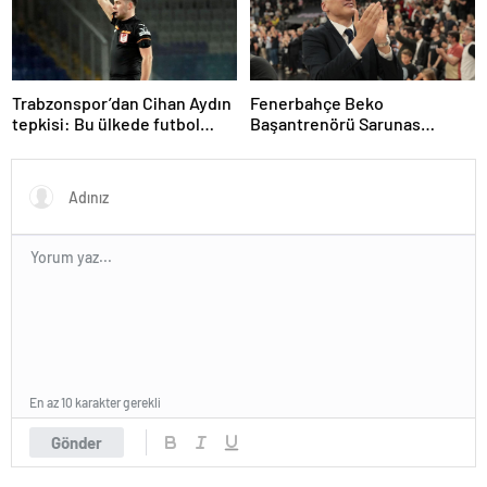
Trabzonspor’dan Cihan Aydın
Fenerbahçe Beko
tepkisi: Bu ülkede futbol
Başantrenörü Sarunas
sahada oynanmıyor
Jasikevicius’dan, Kendrick
Nunn açıklaması
En az 10 karakter gerekli
Gönder