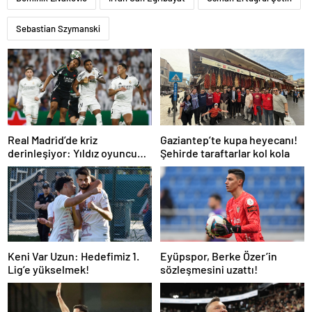
Sebastian Szymanski
Real Madrid’de kriz
Gaziantep’te kupa heyecanı!
derinleşiyor: Yıldız oyuncu
Şehirde taraftarlar kol kola
takıma dönmek istemiyor
Keni Var Uzun: Hedefimiz 1.
Eyüpspor, Berke Özer’in
Lig’e yükselmek!
sözleşmesini uzattı!