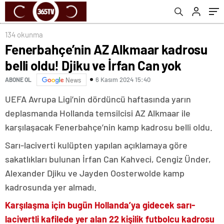
134 okunma
Fenerbahçe’nin AZ Alkmaar kadrosu
belli oldu! Djiku ve İrfan Can yok
6 Kasım 2024 15:40
ABONE OL
News
UEFA Avrupa Ligi’nin dördüncü haftasında yarın
deplasmanda Hollanda temsilcisi AZ Alkmaar ile
karşılaşacak Fenerbahçe’nin kamp kadrosu belli oldu.
Sarı-laciverti kulüpten yapılan açıklamaya göre
sakatlıkları bulunan İrfan Can Kahveci, Cengiz Ünder,
Alexander Djiku ve Jayden Oosterwolde kamp
kadrosunda yer almadı.
Karşılaşma için bugün Hollanda’ya gidecek sarı-
lacivertli kafilede yer alan 22 kişilik futbolcu kadrosu