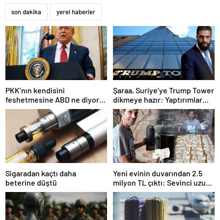
son dakika
yerel haberler
PKK’nın kendisini
Şaraa, Suriye’ye Trump Tower
feshetmesine ABD ne diyor?
dikmeye hazır: Yaptırımlar
İlk açıklama
bitsin yeter
Sigaradan kaçtı daha
Yeni evinin duvarından 2.5
beterine düştü
milyon TL çıktı: Sevinci uzun
sürmedi