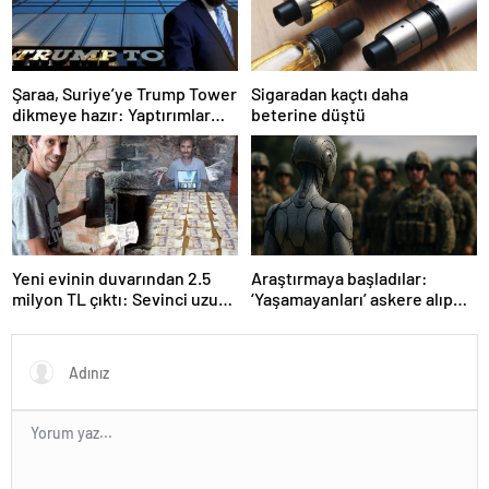
Şaraa, Suriye’ye Trump Tower
Sigaradan kaçtı daha
dikmeye hazır: Yaptırımlar
beterine düştü
bitsin yeter
Yeni evinin duvarından 2.5
Araştırmaya başladılar:
milyon TL çıktı: Sevinci uzun
‘Yaşamayanları’ askere alıp
sürmedi
ordu kuracaklar