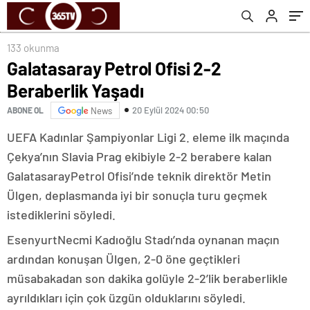
133 okunma
Galatasaray Petrol Ofisi 2-2
Beraberlik Yaşadı
20 Eylül 2024 00:50
ABONE OL
News
UEFA Kadınlar Şampiyonlar Ligi 2. eleme ilk maçında
Çekya’nın Slavia Prag ekibiyle 2-2 berabere kalan
GalatasarayPetrol Ofisi’nde teknik direktör Metin
Ülgen, deplasmanda iyi bir sonuçla turu geçmek
istediklerini söyledi.
EsenyurtNecmi Kadıoğlu Stadı’nda oynanan maçın
ardından konuşan Ülgen, 2-0 öne geçtikleri
müsabakadan son dakika golüyle 2-2’lik beraberlikle
ayrıldıkları için çok üzgün olduklarını söyledi.