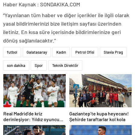
Haber Kaynak : SONDAKIKA.COM
“Yayınlanan tüm haber ve diğer içerikler ile ilgili olarak
yasal bildirimlerinizi bize iletişim sayfası üzerinden
iletiniz. En kısa süre içerisinde bildirimlerinize geri
dönüş sağlanılacaktır.”
futbol
Galatasaray
Kadın
Petrol Ofisi
Slavia Prag
son dakika
Spor
Teknik Direktör
Real Madrid’de kriz
Gaziantep’te kupa heyecanı!
derinleşiyor: Yıldız oyuncu
Şehirde taraftarlar kol kola
takıma dönmek istemiyor