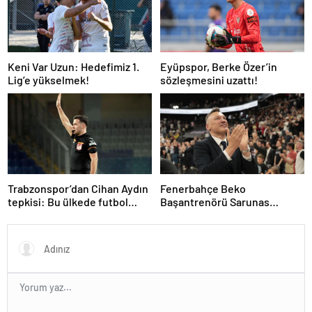
Keni Var Uzun: Hedefimiz 1.
Eyüpspor, Berke Özer’in
Lig’e yükselmek!
sözleşmesini uzattı!
Trabzonspor’dan Cihan Aydın
Fenerbahçe Beko
tepkisi: Bu ülkede futbol
Başantrenörü Sarunas
sahada oynanmıyor
Jasikevicius’dan, Kendrick
Nunn açıklaması