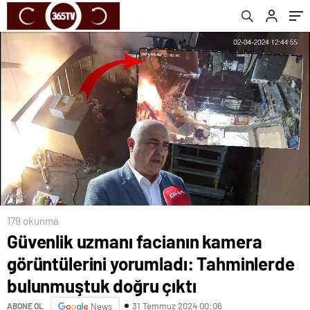
bulunmuştuk doğru çıktı
179 okunma
Güvenlik uzmanı facianın kamera
görüntülerini yorumladı: Tahminlerde
bulunmuştuk doğru çıktı
31 Temmuz 2024 00:06
ABONE OL
News