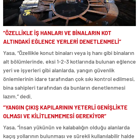
“ÖZELLİKLE İŞ HANLARI VE BİNALARIN KOT
ALTINDAKİ EĞLENCE YERLERİ DENETLENMELİ”
Yasa, “Özellikle konut binaları veya iş hanı gibi binaların
alt bölümlerinde, eksi 1-2-3 kotlarında bulunan eğlence
yeri ve işyerleri gibi alanlarda, yangın güvenlik
önlemlerinin idare tarafından çok sıkı kontrol edilmesi,
bina sahipleri tarafından da bunların denetlenmesi
lazım.” dedi.
“YANGIN ÇIKIŞ KAPILARININ YETERLİ GENİŞLİKTE
OLMASI VE KİLİTLENMEMESİ GEREKİYOR”
Yasa, “İnsan yükünün ve kalabalığın olduğu alanlarda
kaçış yollarının bulunması ve sürekli kullanılabilir halde