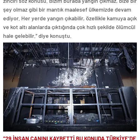
zinciri söz konusu. Bizim burada yangın çıkmaz, bize bir
şey olmaz gibi bir mantık maalesef ülkemizde devam
ediyor. Her yerde yangın çıkabilir, özellikle kamuya açık
ve kot altı alanlarda çıktığında çok hızlı şekilde ölümcül
hale gelebilir.” diye konuştu.
“29 İNSAN CANINI KAYBETTİ BU KONUDA TÜRKİYE’DE